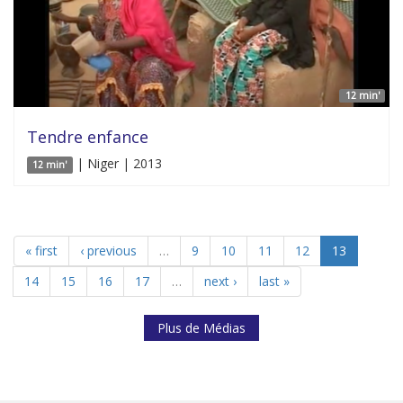
12 min'
Tendre enfance
| Niger | 2013
12 min'
« first
‹ previous
…
9
10
11
12
13
14
15
16
17
…
next ›
last »
Plus de Médias