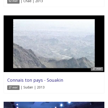
| Chad | 2013
52 min'
27 min'
Connais ton pays - Souakin
| Sudan | 2013
27 min'