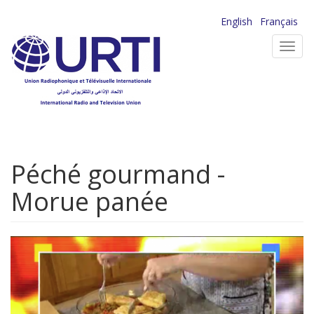
Aller
English
Français
au
Toggl
contenu
navig
principal
Péché gourmand -
Morue panée