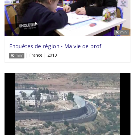
60 min'
Enquêtes de région - Ma vie de prof
| France | 2013
60 min'