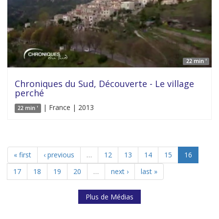
22 min '
Chroniques du Sud, Découverte - Le village
perché
| France | 2013
22 min '
« first
‹ previous
…
12
13
14
15
16
17
18
19
20
…
next ›
last »
Plus de Médias