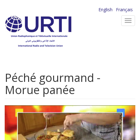
Aller
English
Français
au
Toggl
contenu
navig
principal
Péché gourmand -
Morue panée