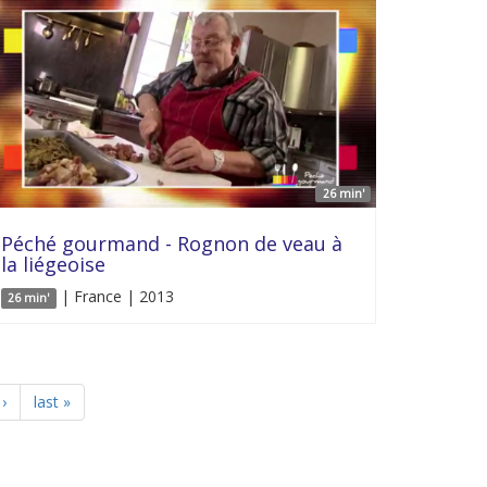
26 min'
Péché gourmand - Rognon de veau à
la liégeoise
| France | 2013
26 min'
›
last »