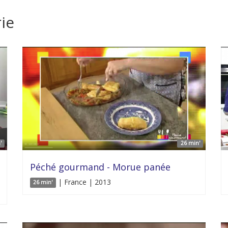
ie
'
26 min'
Péché gourmand - Morue panée
| France | 2013
26 min'