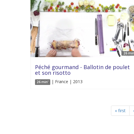
26 min
Péché gourmand - Ballotin de poulet
et son risotto
| France | 2013
26 min'
« first