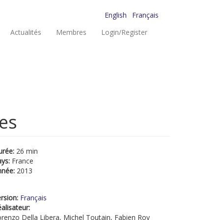
English
Français
Actualités
Membres
Login/Register
es
urée:
26 min
ays:
France
nnée:
2013
rsion:
Français
alisateur:
renzo Della Libera, Michel Toutain, Fabien Roy