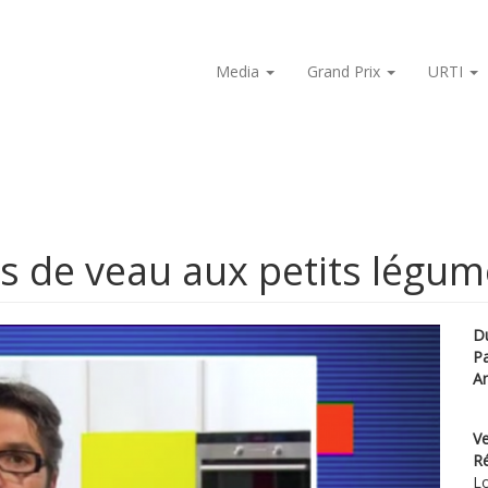
Media
Grand Prix
URTI
s de veau aux petits légum
D
P
A
Ve
Ré
Lo