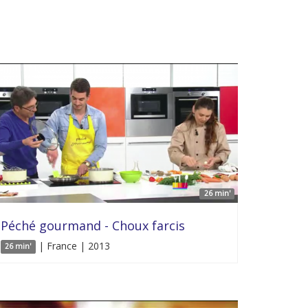
26 min'
Péché gourmand - Choux farcis
| France | 2013
26 min'