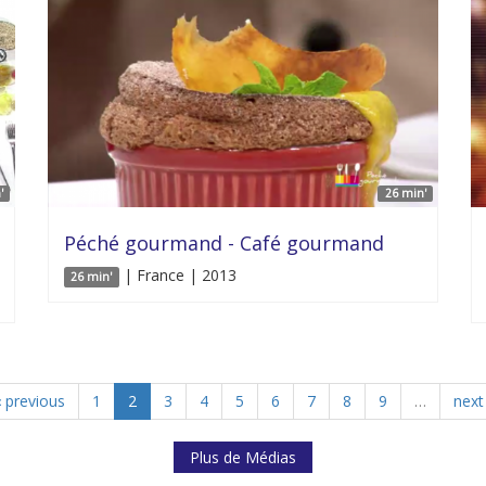
'
26 min'
Péché gourmand - Café gourmand
| France | 2013
26 min'
‹ previous
1
2
3
4
5
6
7
8
9
…
next 
Plus de Médias