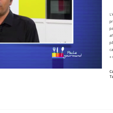
L’
pr
pa
af
pâ
ca
« 
Ca
T