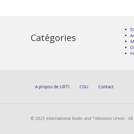
5
Catégories
Ar
M
D
Fi
A propos de URTI
CGU
Contact
© 2025 International Radio and Television Union - Al