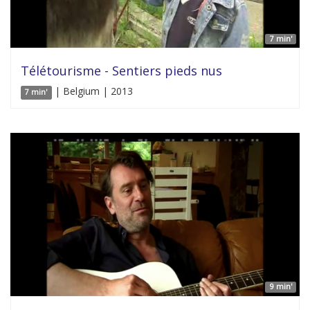
7 min'
Télétourisme - Sentiers pieds nus
| Belgium | 2013
7 min'
9 min'