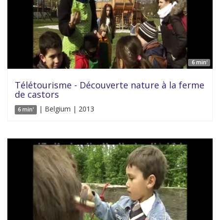
6 min'
Télétourisme - Découverte nature à la ferme
de castors
| Belgium | 2013
6 min'