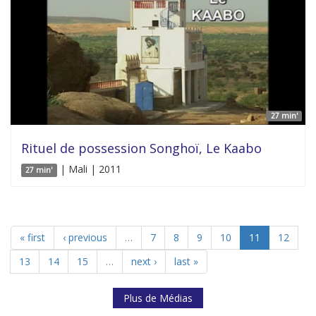
27 min'
Rituel de possession Songhoï, Le Kaabo
| Mali | 2011
27 min'
« first
‹ previous
…
7
8
9
10
11
12
13
14
15
…
next ›
last »
Plus de Médias