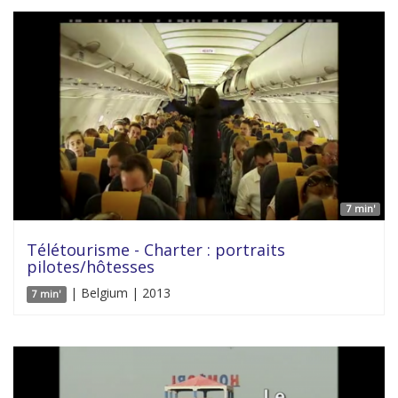
7 min'
Télétourisme - Charter : portraits
pilotes/hôtesses
| Belgium | 2013
7 min'