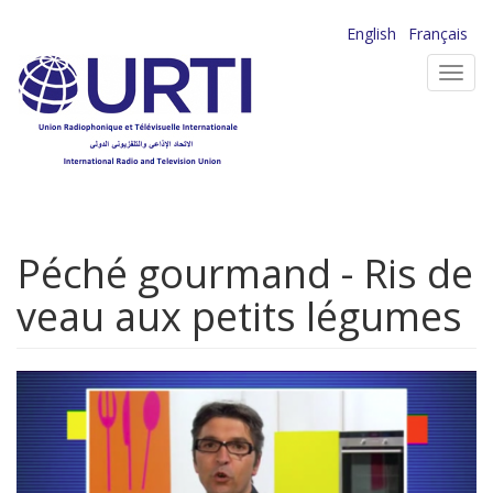
Aller
English
Français
au
Toggl
contenu
navig
principal
Péché gourmand - Ris de
veau aux petits légumes