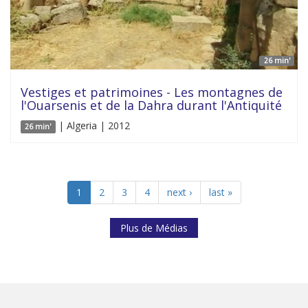
26 min'
Vestiges et patrimoines - Les montagnes de
l'Ouarsenis et de la Dahra durant l'Antiquité
| Algeria | 2012
26 min'
1
2
3
4
next ›
last »
Plus de Médias