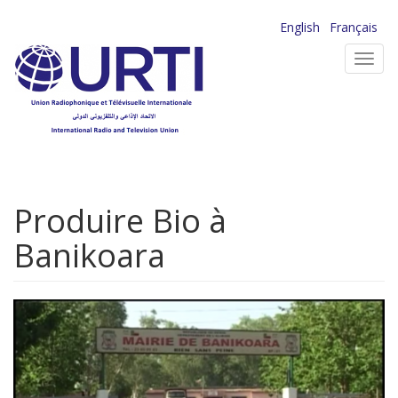
Aller
English
Français
au
Toggl
contenu
navig
principal
Produire Bio à
Banikoara