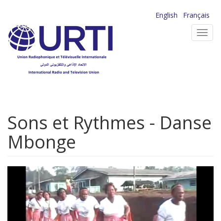
Aller
English
Français
au
Toggl
contenu
navig
principal
Sons et Rythmes - Danse
Mbonge