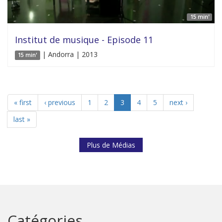
15 min'
Institut de musique - Episode 11
| Andorra | 2013
15 min'
« first
‹ previous
1
2
3
4
5
next ›
last »
Plus de Médias
Catégories