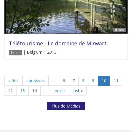
6 min'
Télétourisme - Le domaine de Mirwart
| Belgium | 2013
6 min'
« first
‹ previous
…
6
7
8
9
10
11
12
13
14
…
next ›
last »
Plus de Médias