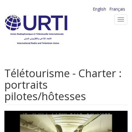
Aller
English
Français
au
Toggl
contenu
navig
principal
Télétourisme - Charter :
portraits
pilotes/hôtesses