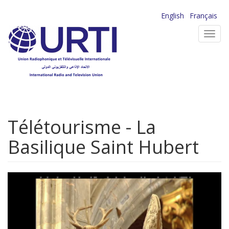
Aller
English
Français
au
Toggl
contenu
navig
principal
Télétourisme - La
Basilique Saint Hubert