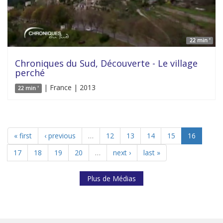
22 min '
Chroniques du Sud, Découverte - Le village
perché
| France | 2013
22 min '
« first
‹ previous
…
12
13
14
15
16
17
18
19
20
…
next ›
last »
Plus de Médias