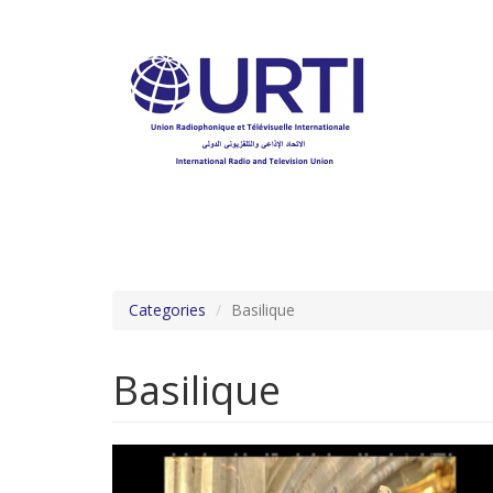
Aller
au
contenu
principal
Categories
Basilique
Basilique