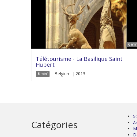
6 min
Télétourisme - La Basilique Saint
Hubert
| Belgium | 2013
6 min'
5
Catégories
Ar
M
D