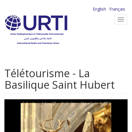
Aller
English
Français
au
Toggl
contenu
navig
principal
Télétourisme - La
Basilique Saint Hubert