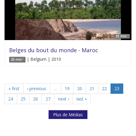
25 min '
Belges du bout du monde - Maroc
| Belgium | 2010
25 min '
« first
‹ previous
…
19
20
21
22
23
24
25
26
27
next ›
last »
Plus de Médias