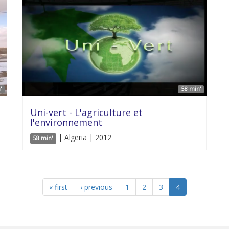
'
58 min'
Uni-vert - L'agriculture et
l'environnement
| Algeria | 2012
58 min'
« first
‹ previous
1
2
3
4