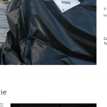
Il
l’
Ca
T
ie