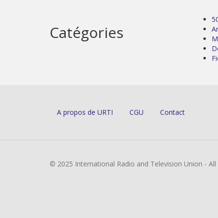
5
Catégories
Ar
M
D
Fi
A propos de URTI
CGU
Contact
© 2025 International Radio and Television Union - Al