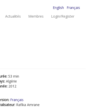
English
Français
Actualités
Membres
Login/Register
urée:
53 min
ays:
Algérie
nnée:
2012
rsion:
Français
alisateur:
Rafika Amrane