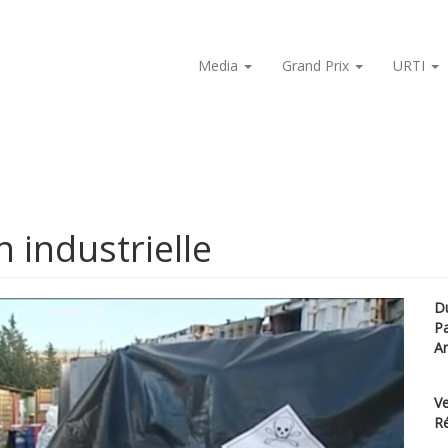
Media
Grand Prix
URTI
n industrielle
D
P
A
Ve
Ré