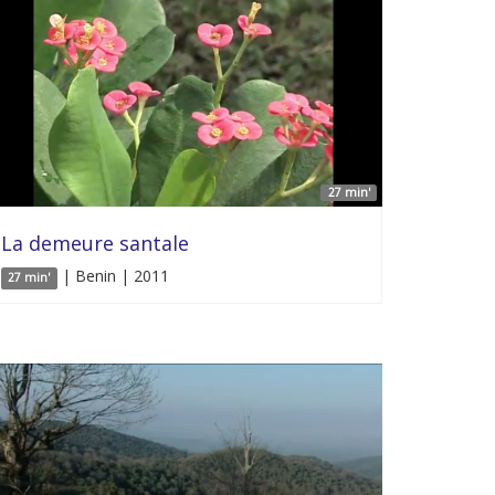
27 min'
La demeure santale
| Benin | 2011
27 min'