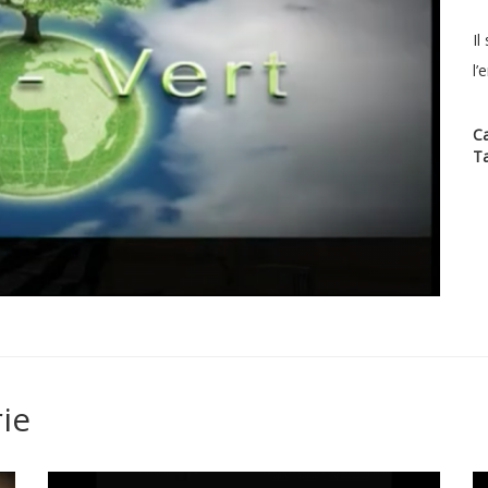
Il
l’
Ca
T
ie