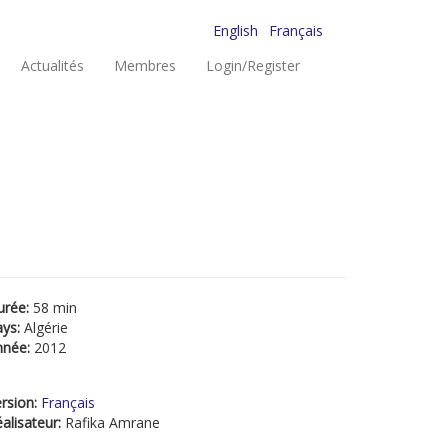
English
Français
Actualités
Membres
Login/Register
urée:
58 min
ays:
Algérie
nnée:
2012
rsion:
Français
alisateur:
Rafika Amrane