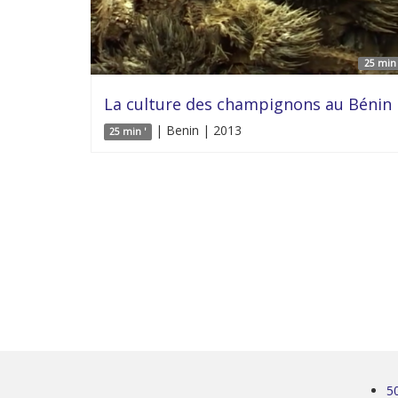
25 min 
La culture des champignons au Bénin
| Benin | 2013
25 min '
5