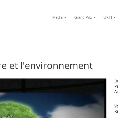
Media
Grand Prix
URTI
ure et l'environnement
D
P
A
Ve
Ré