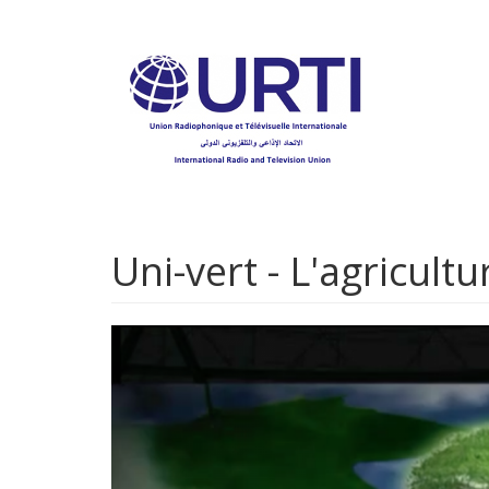
Aller
au
contenu
principal
Uni-vert - L'agricult