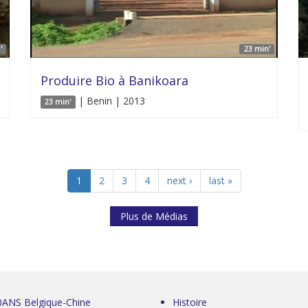
'
23 min'
Produire Bio à Banikoara
| Benin | 2013
23 min'
1
2
3
4
next ›
last »
Plus de Médias
0ANS Belgique-Chine
Histoire