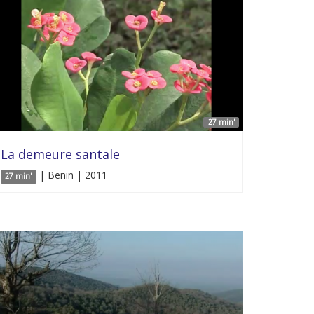
27 min'
La demeure santale
| Benin | 2011
27 min'