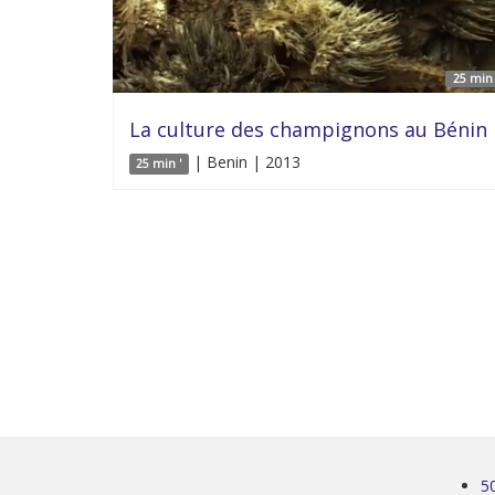
25 min 
La culture des champignons au Bénin
| Benin | 2013
25 min '
5