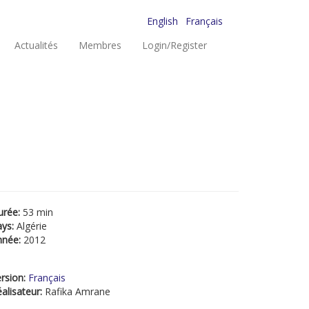
English
Français
Actualités
Membres
Login/Register
urée:
53 min
ays:
Algérie
nnée:
2012
rsion:
Français
alisateur:
Rafika Amrane