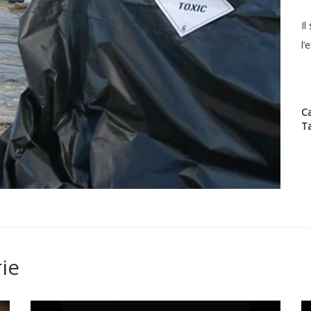
Il
l’
Ca
T
ie