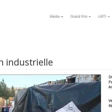
Media
Grand Prix
URTI
n industrielle
D
P
A
Ve
Ré