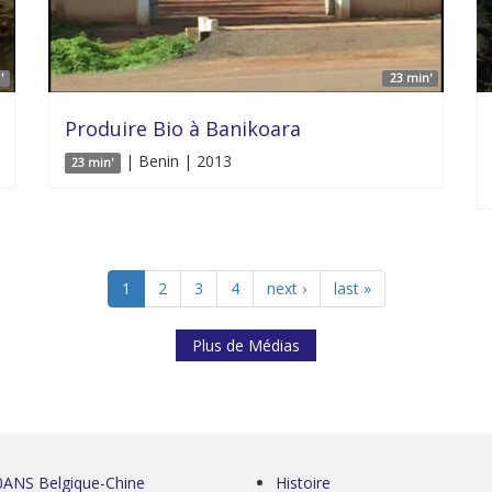
'
23 min'
Produire Bio à Banikoara
| Benin | 2013
23 min'
1
2
3
4
next ›
last »
Plus de Médias
0ANS Belgique-Chine
Histoire