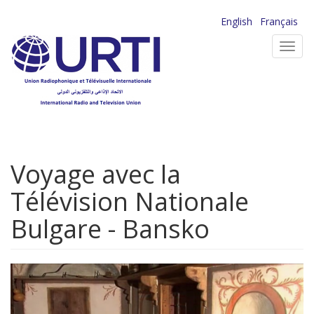
Aller
English
Français
au
Toggl
contenu
navig
principal
Voyage avec la
Télévision Nationale
Bulgare - Bansko