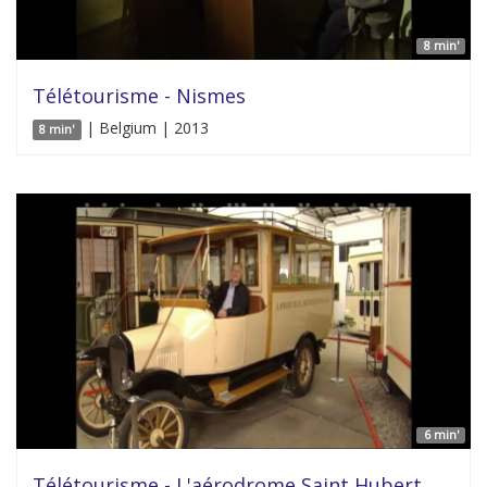
8 min'
Télétourisme - Nismes
| Belgium | 2013
8 min'
6 min'
Télétourisme - L'aérodrome Saint Hubert