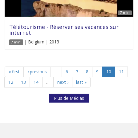
7 min'
Télétourisme - Réserver ses vacances sur
internet
| Belgium | 2013
7 min'
« first
‹ previous
…
6
7
8
9
10
11
12
13
14
…
next ›
last »
Plus de Médias