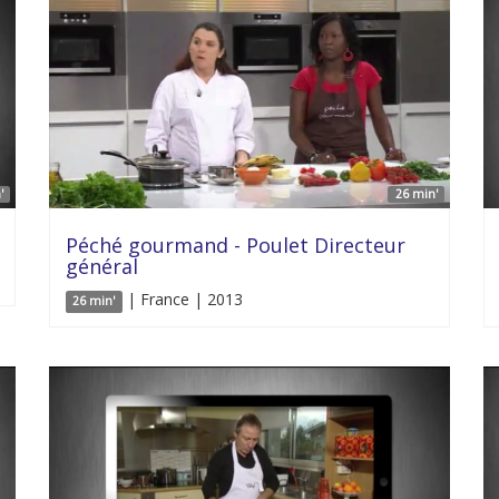
'
26 min'
Péché gourmand - Poulet Directeur
général
| France | 2013
26 min'