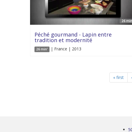
26 min
Péché gourmand - Lapin entre
tradition et modernité
| France | 2013
26 min'
« first
5