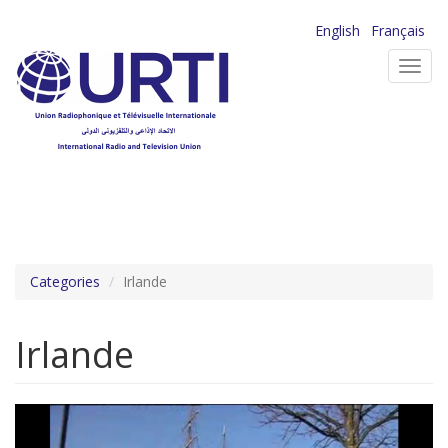
Aller
English
Français
au
Toggl
contenu
navig
principal
Categories
Irlande
Irlande