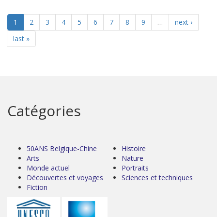
1
2
3
4
5
6
7
8
9
…
next ›
last »
Catégories
50ANS Belgique-Chine
Histoire
Arts
Nature
Monde actuel
Portraits
Découvertes et voyages
Sciences et techniques
Fiction