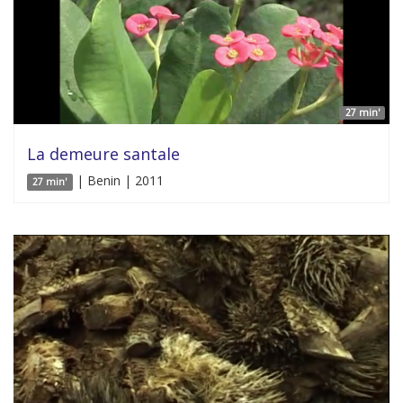
27 min'
La demeure santale
| Benin | 2011
27 min'