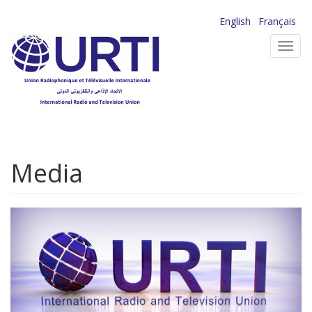
Aller
English
Français
au
Toggl
contenu
navig
principal
Media