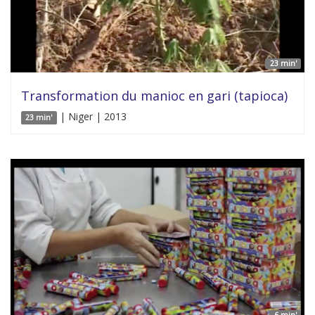
23 min'
Transformation du manioc en gari (tapioca)
| Niger | 2013
23 min'
6 min'