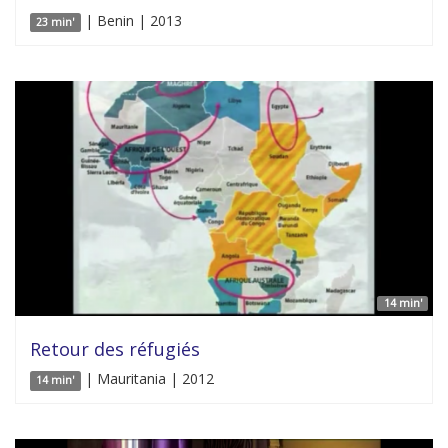
| Benin | 2013
23 min'
14 min'
Retour des réfugiés
| Mauritania | 2012
14 min'