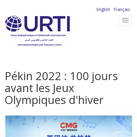
Aller
English
Français
au
Toggl
contenu
navig
principal
Pékin 2022 : 100 jours
avant les Jeux
Olympiques d'hiver