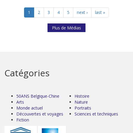
1
2
3
4
5
next ›
last »
Plus de Médias
Catégories
50ANS Belgique-Chine
Histoire
Arts
Nature
Monde actuel
Portraits
Découvertes et voyages
Sciences et techniques
Fiction