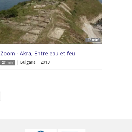
27 min'
Zoom - Akra, Entre eau et feu
| Bulgaria | 2013
27 min'