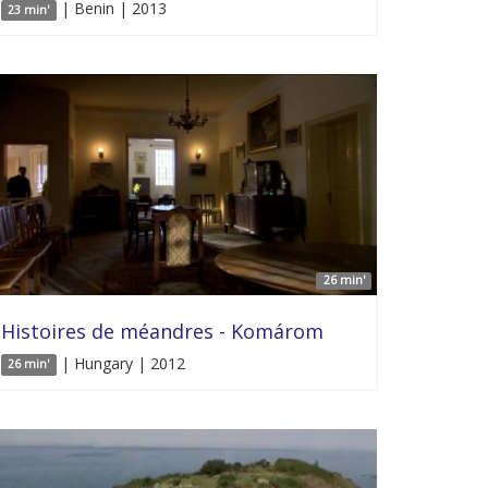
| Benin | 2013
23 min'
26 min'
Histoires de méandres - Komárom
| Hungary | 2012
26 min'