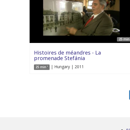
25 min 
Histoires de méandres - La
promenade Stefánia
| Hungary | 2011
25 min '