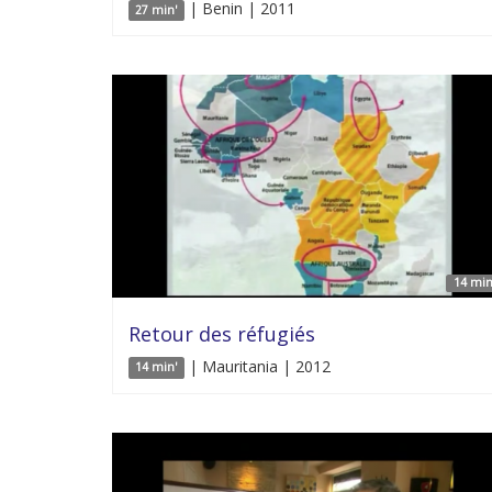
| Benin | 2011
27 min'
14 min
Retour des réfugiés
| Mauritania | 2012
14 min'