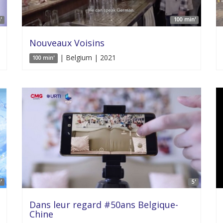
'
100 min'
Nouveaux Voisins
| Belgium | 2021
100 min'
'
5'
Dans leur regard #50ans Belgique-
Chine