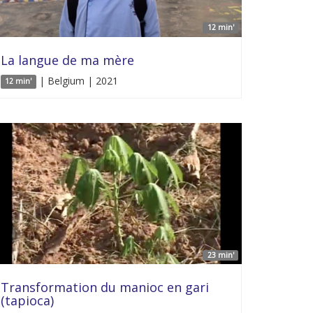
12 min'
La langue de ma mère
| Belgium | 2021
12 min'
23 min'
Transformation du manioc en gari
(tapioca)