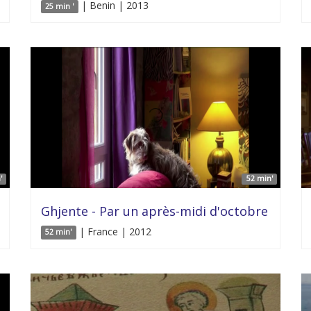
| Benin | 2013
25 min '
'
52 min'
Ghjente - Par un après-midi d'octobre
| France | 2012
52 min'