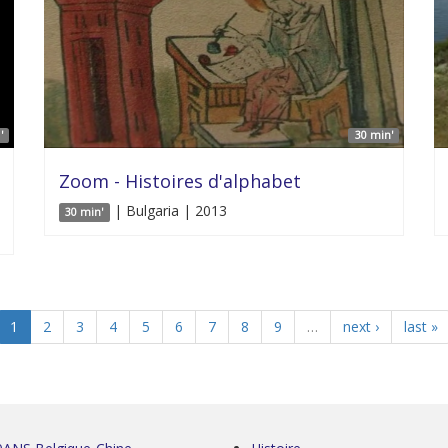
'
30 min'
Zoom - Histoires d'alphabet
| Bulgaria | 2013
30 min'
1
2
3
4
5
6
7
8
9
…
next ›
last »