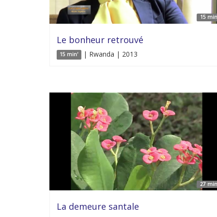
15 min
Le bonheur retrouvé
| Rwanda | 2013
15 min'
27 min
La demeure santale