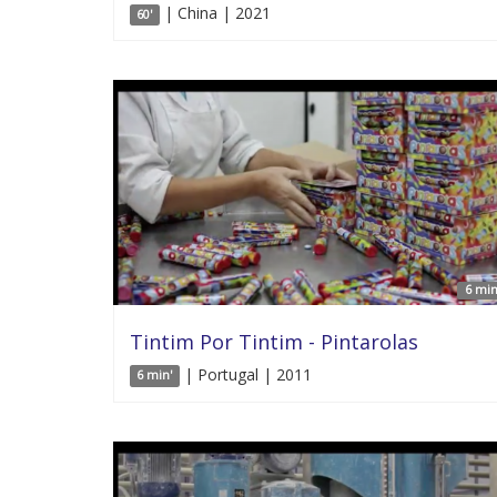
| China | 2021
60'
6 min
Tintim Por Tintim - Pintarolas
| Portugal | 2011
6 min'