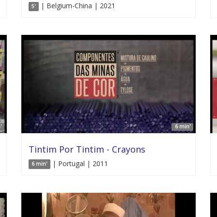
| Belgium-China | 2021
5'
'
6 min'
Tintim Por Tintim - Crayons
| Portugal | 2011
6 min'