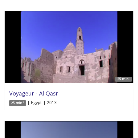
25 min '
Voyageur - Al Qasr
| Egypt | 2013
25 min '