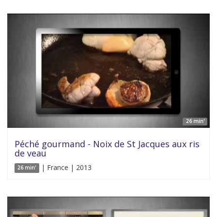
26 min'
Péché gourmand - Noix de St Jacques aux ris
de veau
| France | 2013
26 min'