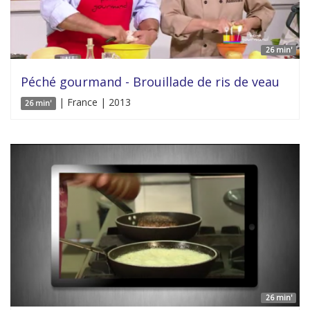
26 min'
Péché gourmand - Brouillade de ris de veau
| France | 2013
26 min'
26 min'