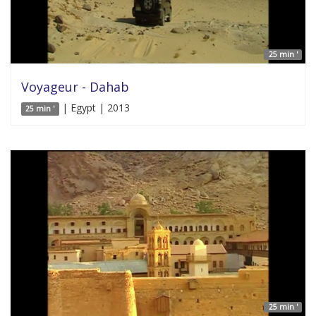
25 min '
Voyageur - Dahab
| Egypt | 2013
25 min '
25 min '