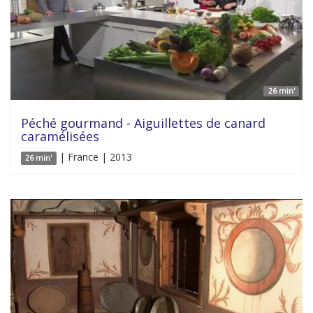
26 min'
Péché gourmand - Aiguillettes de canard
caramélisées
| France | 2013
26 min'