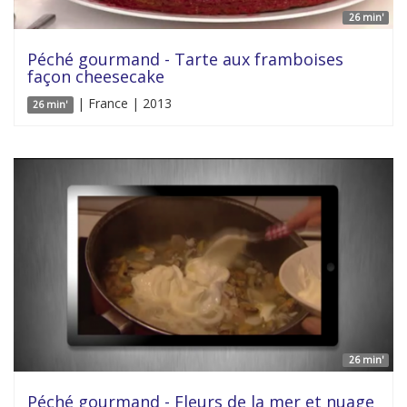
26 min'
Péché gourmand - Tarte aux framboises
façon cheesecake
| France | 2013
26 min'
26 min'
Péché gourmand - Fleurs de la mer et nuage