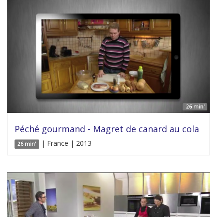
26 min'
Péché gourmand - Magret de canard au cola
| France | 2013
26 min'