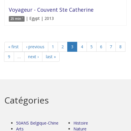
Voyageur - Couvent Ste Catherine
| Egypt | 2013
25 min '
« first
‹ previous
1
2
3
4
5
6
7
8
9
…
next ›
last »
Catégories
50ANS Belgique-Chine
Histoire
Arts
Nature