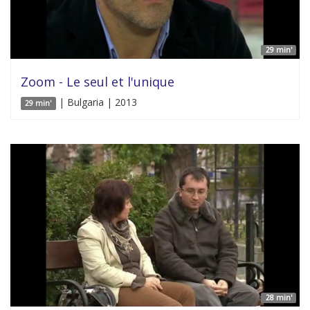
29 min'
Zoom - Le seul et l'unique
| Bulgaria | 2013
29 min'
28 min'