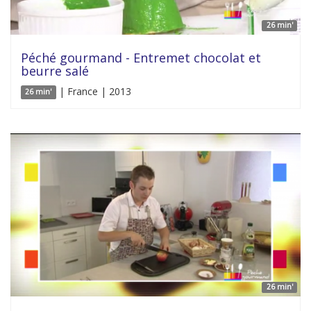
26 min'
Péché gourmand - Entremet chocolat et
beurre salé
| France | 2013
26 min'
26 min'