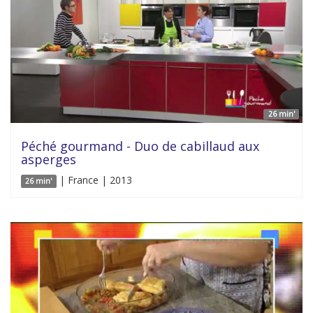
26 min'
Péché gourmand - Duo de cabillaud aux
asperges
| France | 2013
26 min'