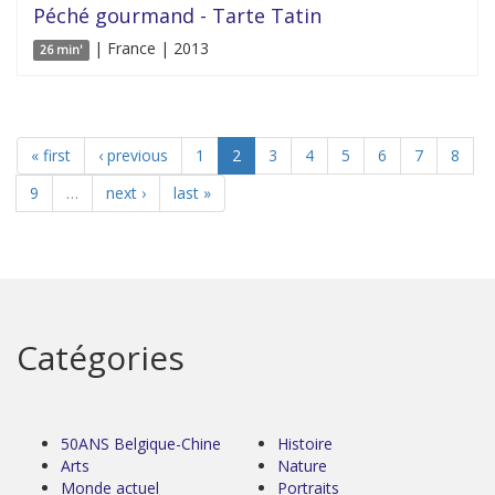
Péché gourmand - Tarte Tatin
| France | 2013
26 min'
« first
‹ previous
1
2
3
4
5
6
7
8
9
…
next ›
last »
Catégories
50ANS Belgique-Chine
Histoire
Arts
Nature
Monde actuel
Portraits