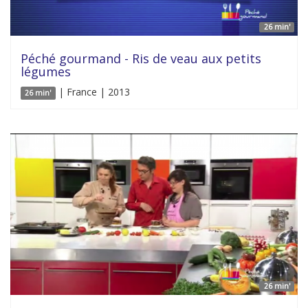
26 min'
Péché gourmand - Ris de veau aux petits
légumes
| France | 2013
26 min'
26 min'