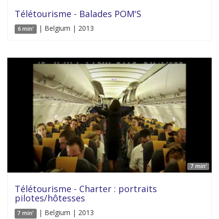
Télétourisme - Balades POM'S
| Belgium | 2013
6 min'
7 min'
Télétourisme - Charter : portraits
pilotes/hôtesses
| Belgium | 2013
7 min'