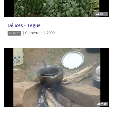
22 min '
Délices - Tegue
| Cameroon | 2009
22 min '
28 min'