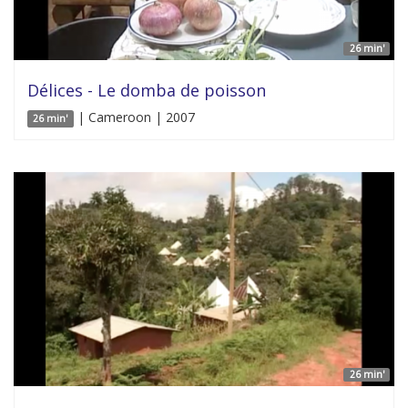
26 min'
Délices - Le domba de poisson
| Cameroon | 2007
26 min'
26 min'