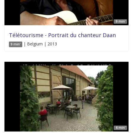
9 min'
Télétourisme - Portrait du chanteur Daan
| Belgium | 2013
9 min'
6 min'