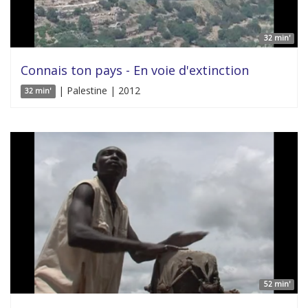
32 min'
Connais ton pays - En voie d'extinction
| Palestine | 2012
32 min'
52 min'