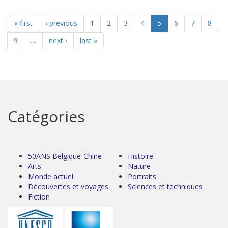
« first
‹ previous
1
2
3
4
5
6
7
8
9
…
next ›
last »
Catégories
50ANS Belgique-Chine
Histoire
Arts
Nature
Monde actuel
Portraits
Découvertes et voyages
Sciences et techniques
Fiction