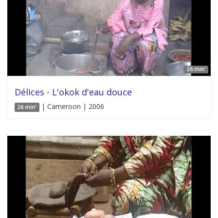
26 min'
Délices - L'okok d'eau douce
| Cameroon | 2006
26 min'