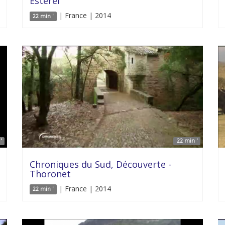
Estérel
| France | 2014
22 min '
'
22 min '
Chroniques du Sud, Découverte -
Thoronet
| France | 2014
22 min '