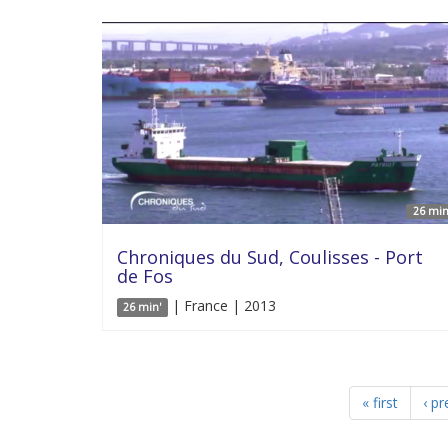
26 min
Chroniques du Sud, Coulisses - Port
de Fos
| France | 2013
26 min'
« first
‹ pr