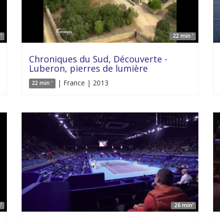
'
22 min '
Chroniques du Sud, Découverte -
Luberon, pierres de lumière
| France | 2013
22 min '
'
26 min'