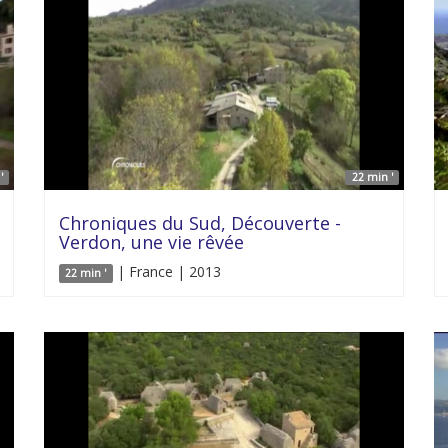
'
22 min '
Chroniques du Sud, Découverte -
Verdon, une vie rêvée
| France | 2013
22 min '