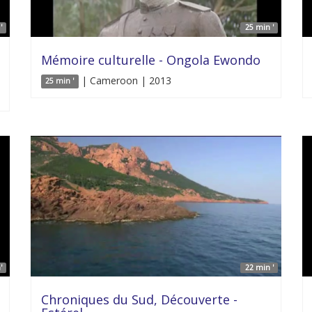
'
25 min '
Mémoire culturelle - Ongola Ewondo
| Cameroon | 2013
25 min '
'
22 min '
Chroniques du Sud, Découverte -