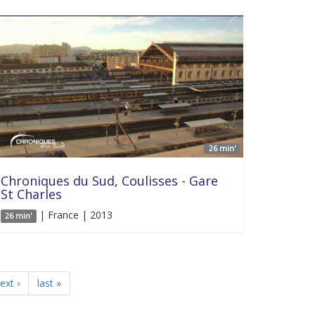
26 min'
Chroniques du Sud, Coulisses - Gare
St Charles
| France | 2013
26 min'
ext ›
last »