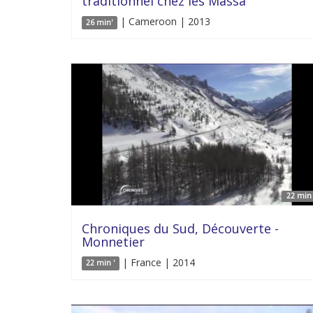
traditionnel chez les Massa
| Cameroon | 2013
26 min'
22 min 
Chroniques du Sud, Découverte -
Monnetier
| France | 2014
22 min '