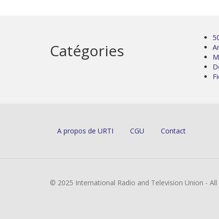
5
Catégories
Ar
M
D
Fi
A propos de URTI
CGU
Contact
© 2025 International Radio and Television Union - Al