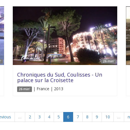
'
26 min'
Chroniques du Sud, Coulisses - Un
palace sur la Croisette
| France | 2013
26 min'
evious
…
2
3
4
5
6
7
8
9
10
…
n