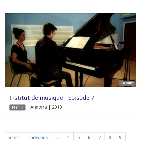
14 min'
Institut de musique - Episode 7
| Andorra | 2013
14 min'
« first
‹ previous
…
4
5
6
7
8
9