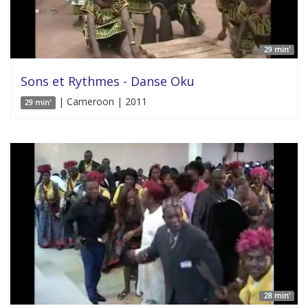
29 min'
Sons et Rythmes - Danse Oku
| Cameroon | 2011
29 min'
28 min'