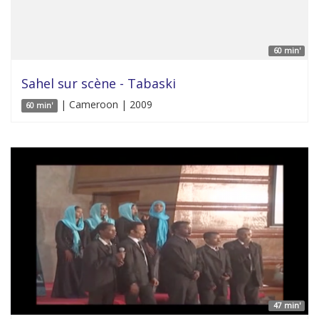
60 min'
Sahel sur scène - Tabaski
| Cameroon | 2009
60 min'
47 min'