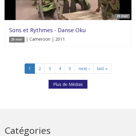
29 min'
Sons et Rythmes - Danse Oku
| Cameroon | 2011
29 min'
1
2
3
4
5
next ›
last »
Plus de Médias
Catégories