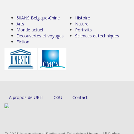
50ANS Belgique-Chine
Histoire
Arts
Nature
Monde actuel
Portraits
Découvertes et voyages
Sciences et techniques
Fiction
A propos de URTI
CGU
Contact
© 2025 International Radio and Television Union - All Rights