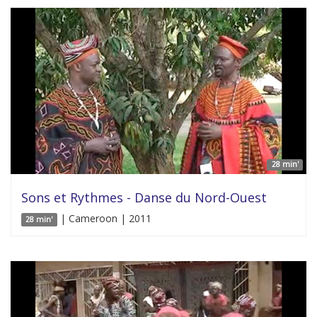
28 min'
Sons et Rythmes - Danse du Nord-Ouest
| Cameroon | 2011
28 min'