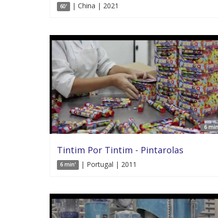
| China | 2021
60'
6 min
Tintim Por Tintim - Pintarolas
| Portugal | 2011
6 min'