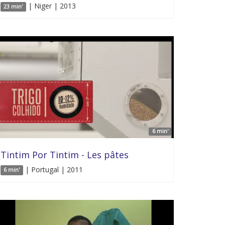
| Niger | 2013
23 min'
6 min'
Tintim Por Tintim - Les pâtes
| Portugal | 2011
6 min'