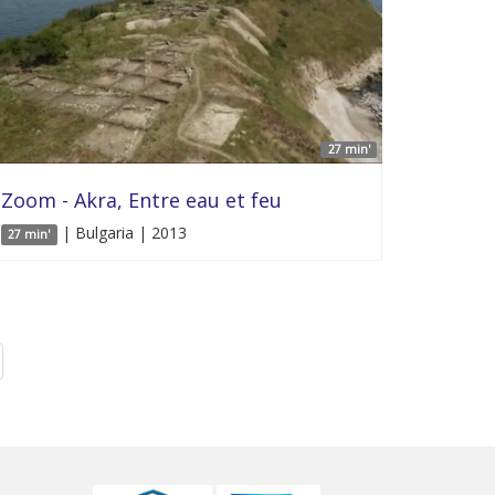
27 min'
Zoom - Akra, Entre eau et feu
| Bulgaria | 2013
27 min'