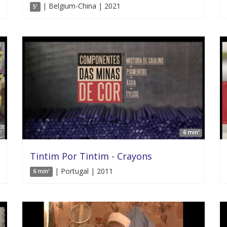
| Belgium-China | 2021
5'
'
6 min'
Tintim Por Tintim - Crayons
| Portugal | 2011
6 min'