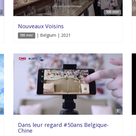
'
100 min'
Nouveaux Voisins
| Belgium | 2021
100 min'
'
5'
Dans leur regard #50ans Belgique-
Chine