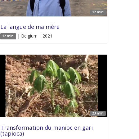
12 min'
La langue de ma mère
| Belgium | 2021
12 min'
23 min'
Transformation du manioc en gari
(tapioca)