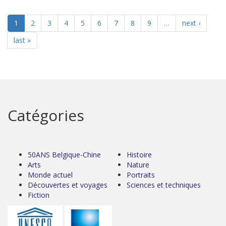
1
2
3
4
5
6
7
8
9
…
next ›
last »
Catégories
50ANS Belgique-Chine
Histoire
Arts
Nature
Monde actuel
Portraits
Découvertes et voyages
Sciences et techniques
Fiction