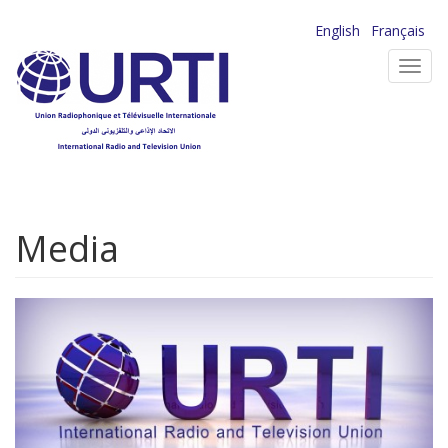
Aller
English
Français
au
Toggl
contenu
navig
principal
Media