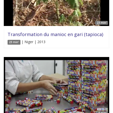
23 min'
Transformation du manioc en gari (tapioca)
| Niger | 2013
23 min'
6 min'