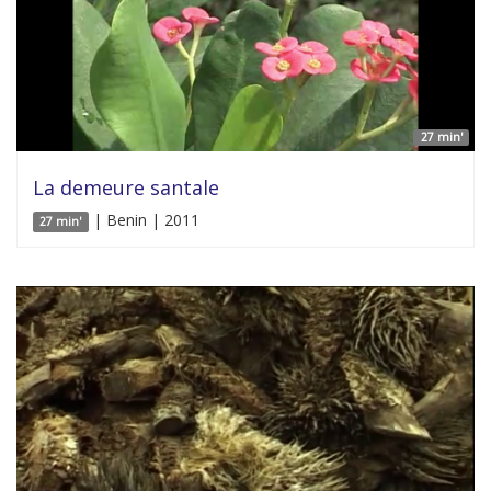
27 min'
La demeure santale
| Benin | 2011
27 min'