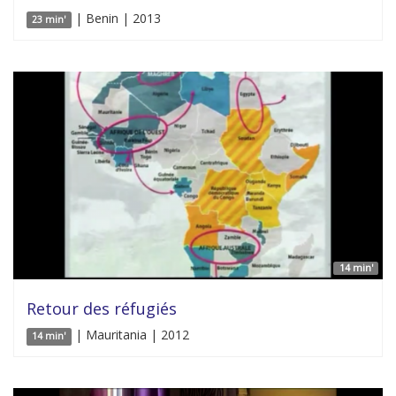
| Benin | 2013
23 min'
14 min'
Retour des réfugiés
| Mauritania | 2012
14 min'