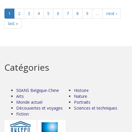
1
2
3
4
5
6
7
8
9
…
next ›
last »
Catégories
50ANS Belgique-Chine
Histoire
Arts
Nature
Monde actuel
Portraits
Découvertes et voyages
Sciences et techniques
Fiction