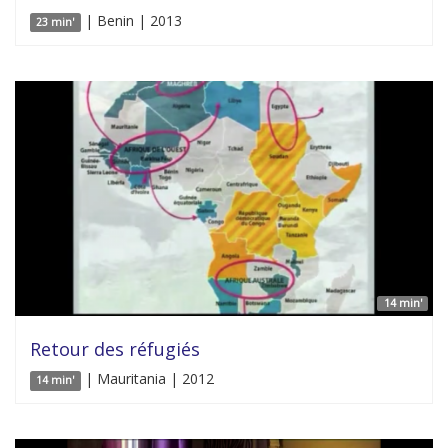
| Benin | 2013
23 min'
14 min'
Retour des réfugiés
| Mauritania | 2012
14 min'