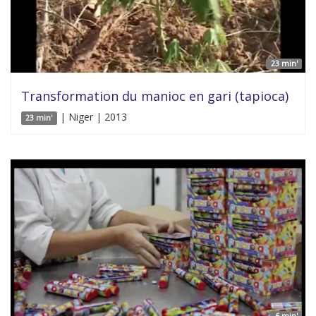
23 min'
Transformation du manioc en gari (tapioca)
| Niger | 2013
23 min'
6 min'