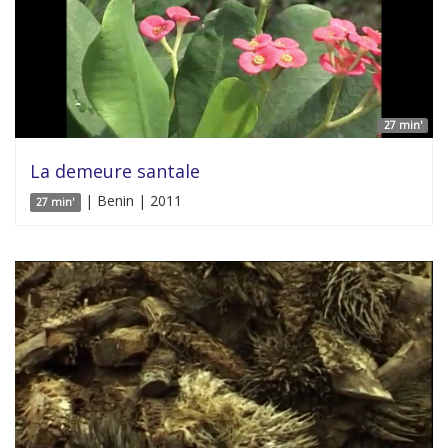
27 min'
La demeure santale
| Benin | 2011
27 min'