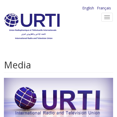
Aller
English
Français
au
Toggl
contenu
navig
principal
Media