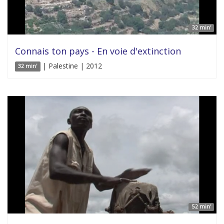
32 min'
Connais ton pays - En voie d'extinction
| Palestine | 2012
32 min'
52 min'