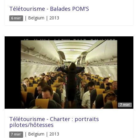
Télétourisme - Balades POM'S
| Belgium | 2013
6 min'
7 min'
Télétourisme - Charter : portraits
pilotes/hôtesses
| Belgium | 2013
7 min'