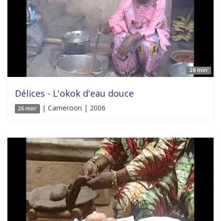
26 min'
Délices - L'okok d'eau douce
| Cameroon | 2006
26 min'