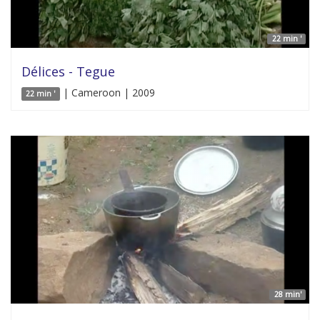
22 min '
Délices - Tegue
| Cameroon | 2009
22 min '
28 min'