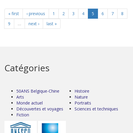
« first
‹ previous
1
2
3
4
5
6
7
8
9
…
next ›
last »
Catégories
50ANS Belgique-Chine
Histoire
Arts
Nature
Monde actuel
Portraits
Découvertes et voyages
Sciences et techniques
Fiction