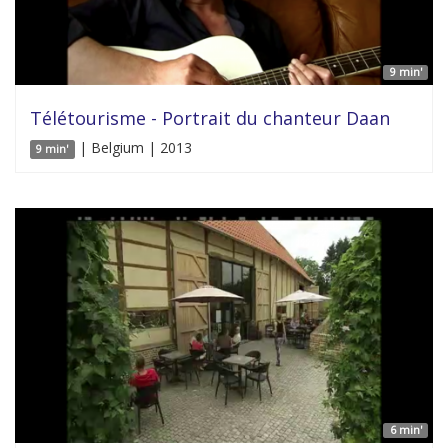
9 min'
Télétourisme - Portrait du chanteur Daan
| Belgium | 2013
9 min'
6 min'