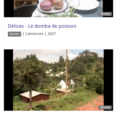
26 min'
Délices - Le domba de poisson
| Cameroon | 2007
26 min'
26 min'