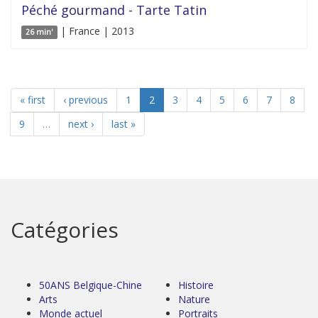
Péché gourmand - Tarte Tatin
| France | 2013
26 min'
« first
‹ previous
1
2
3
4
5
6
7
8
9
…
next ›
last »
Catégories
50ANS Belgique-Chine
Histoire
Arts
Nature
Monde actuel
Portraits