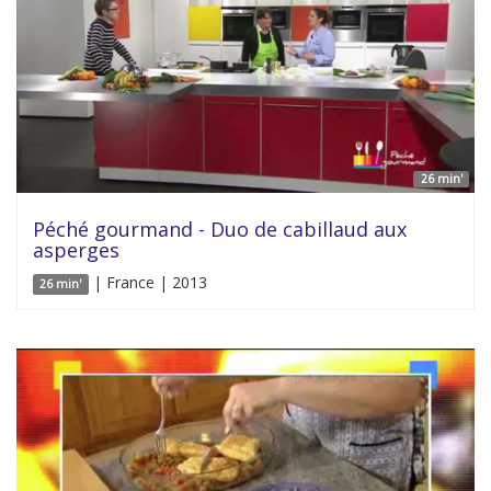
26 min'
Péché gourmand - Duo de cabillaud aux
asperges
| France | 2013
26 min'