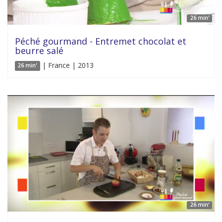
26 min'
Péché gourmand - Entremet chocolat et
beurre salé
| France | 2013
26 min'
26 min'