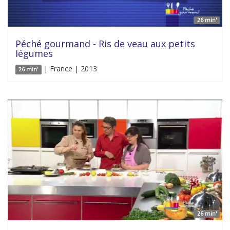
26 min'
Péché gourmand - Ris de veau aux petits
légumes
| France | 2013
26 min'
26 min'