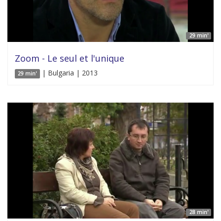
29 min'
Zoom - Le seul et l'unique
| Bulgaria | 2013
29 min'
28 min'