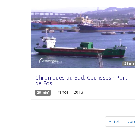
26 min
Chroniques du Sud, Coulisses - Port
de Fos
| France | 2013
26 min'
« first
‹ pr