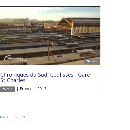
26 min'
Chroniques du Sud, Coulisses - Gare
St Charles
| France | 2013
26 min'
ext ›
last »