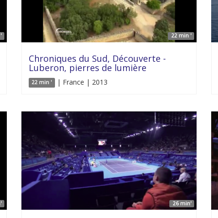
'
22 min '
Chroniques du Sud, Découverte -
Luberon, pierres de lumière
| France | 2013
22 min '
'
26 min'