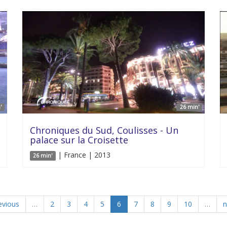
'
26 min'
Chroniques du Sud, Coulisses - Un
palace sur la Croisette
| France | 2013
26 min'
evious
…
2
3
4
5
6
7
8
9
10
…
n