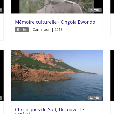
'
25 min '
Mémoire culturelle - Ongola Ewondo
| Cameroon | 2013
25 min '
'
22 min '
Chroniques du Sud, Découverte -