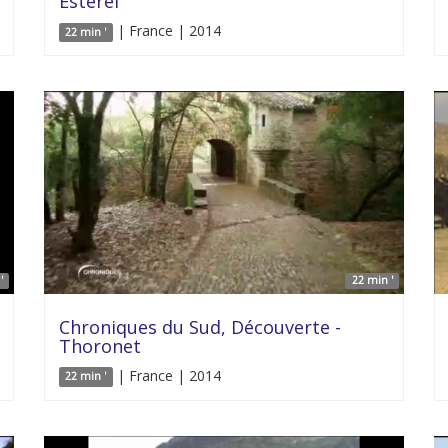
Estérel
| France | 2014
22 min '
'
22 min '
Chroniques du Sud, Découverte -
Thoronet
| France | 2014
22 min '