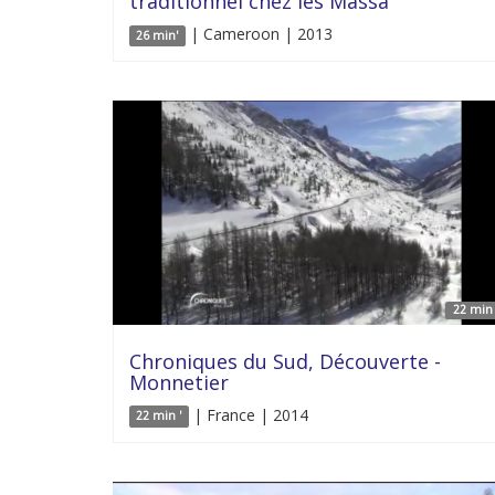
traditionnel chez les Massa
| Cameroon | 2013
26 min'
22 min 
Chroniques du Sud, Découverte -
Monnetier
| France | 2014
22 min '