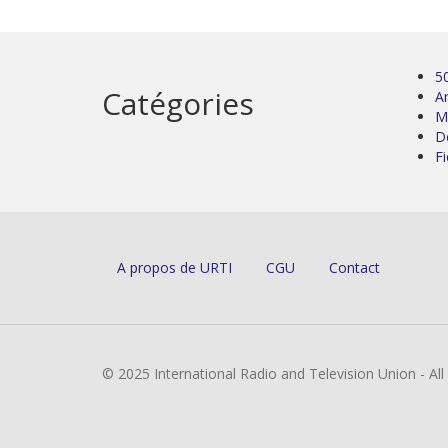
5
Catégories
Ar
M
D
Fi
A propos de URTI
CGU
Contact
© 2025 International Radio and Television Union - Al