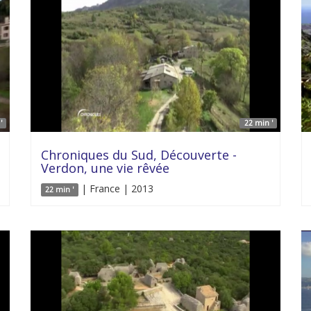
'
22 min '
Chroniques du Sud, Découverte -
Verdon, une vie rêvée
| France | 2013
22 min '