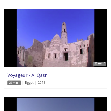
25 min '
Voyageur - Al Qasr
| Egypt | 2013
25 min '