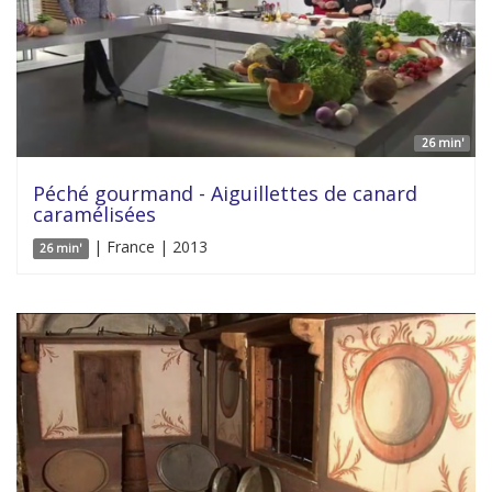
26 min'
Péché gourmand - Aiguillettes de canard
caramélisées
| France | 2013
26 min'