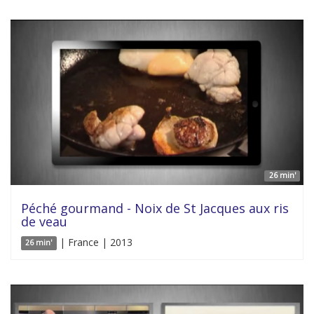
26 min'
Péché gourmand - Noix de St Jacques aux ris
de veau
| France | 2013
26 min'