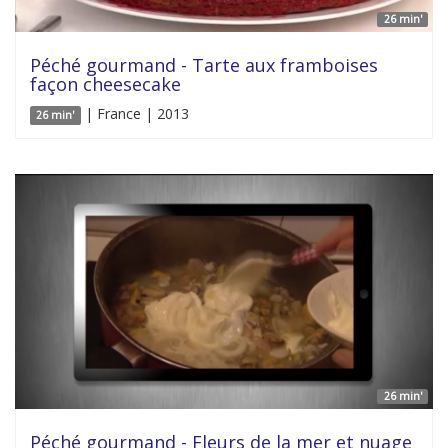
26 min'
Péché gourmand - Tarte aux framboises
façon cheesecake
| France | 2013
26 min'
26 min'
Péché gourmand - Fleurs de la mer et nuage