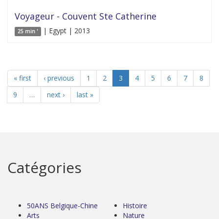
Voyageur - Couvent Ste Catherine
| Egypt | 2013
25 min '
« first
‹ previous
1
2
3
4
5
6
7
8
9
…
next ›
last »
Catégories
50ANS Belgique-Chine
Histoire
Arts
Nature