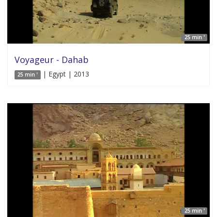
25 min '
Voyageur - Dahab
| Egypt | 2013
25 min '
25 min '