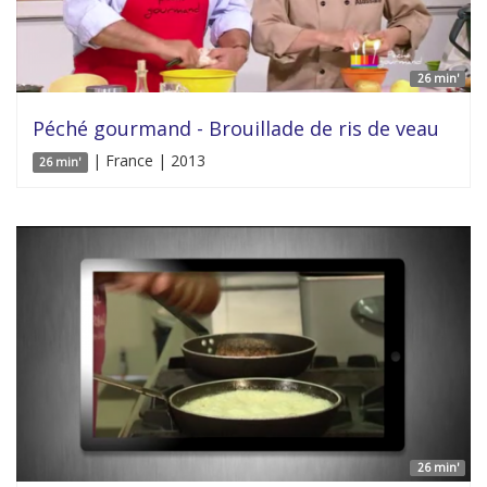
26 min'
Péché gourmand - Brouillade de ris de veau
| France | 2013
26 min'
26 min'