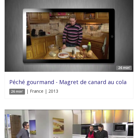
26 min'
Péché gourmand - Magret de canard au cola
| France | 2013
26 min'