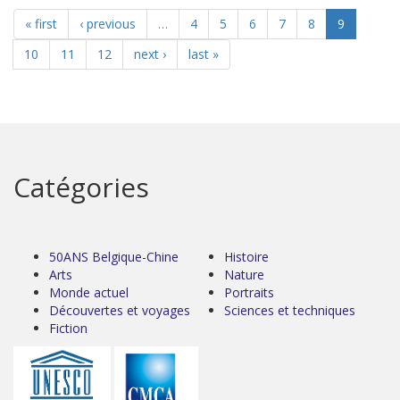
« first
‹ previous
…
4
5
6
7
8
9
10
11
12
next ›
last »
Catégories
50ANS Belgique-Chine
Histoire
Arts
Nature
Monde actuel
Portraits
Découvertes et voyages
Sciences et techniques
Fiction