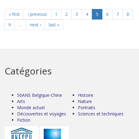
« first
‹ previous
1
2
3
4
5
6
7
8
9
…
next ›
last »
Catégories
50ANS Belgique-Chine
Histoire
Arts
Nature
Monde actuel
Portraits
Découvertes et voyages
Sciences et techniques
Fiction