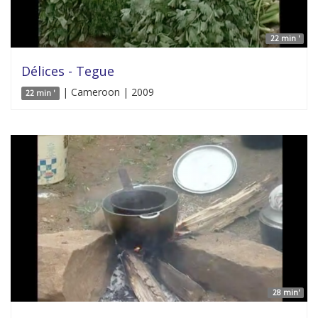
22 min '
Délices - Tegue
| Cameroon | 2009
22 min '
28 min'