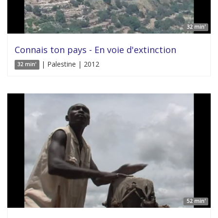
32 min'
Connais ton pays - En voie d'extinction
| Palestine | 2012
32 min'
52 min'