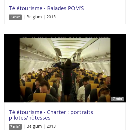
Télétourisme - Balades POM'S
| Belgium | 2013
6 min'
7 min'
Télétourisme - Charter : portraits
pilotes/hôtesses
| Belgium | 2013
7 min'