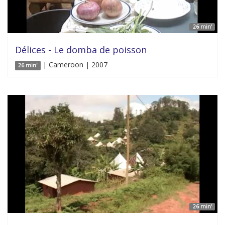
26 min'
Délices - Le domba de poisson
| Cameroon | 2007
26 min'
26 min'