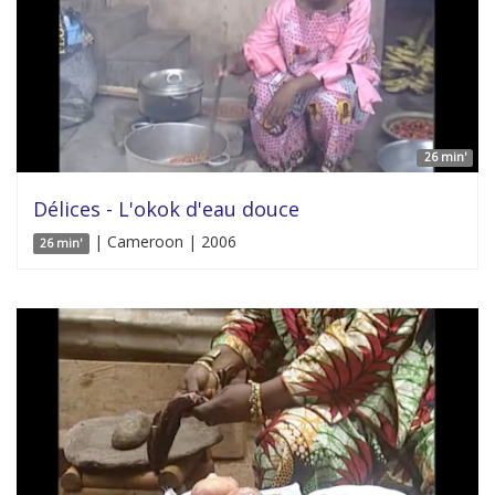
26 min'
Délices - L'okok d'eau douce
| Cameroon | 2006
26 min'