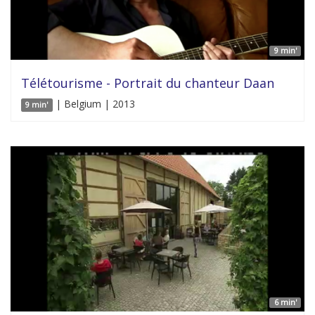
9 min'
Télétourisme - Portrait du chanteur Daan
| Belgium | 2013
9 min'
6 min'