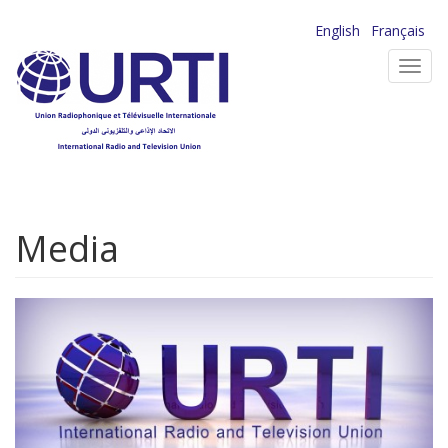
Aller
English
Français
au
Toggl
contenu
navig
principal
Media