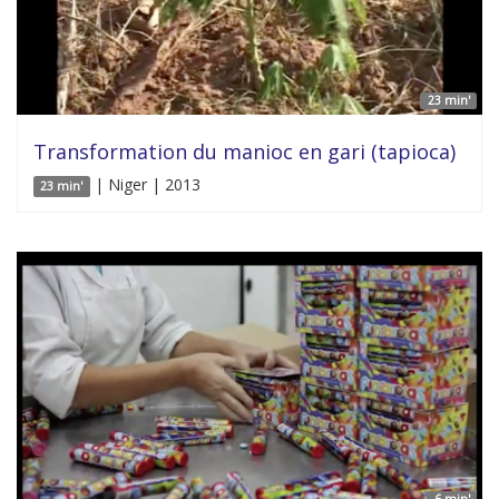
23 min'
Transformation du manioc en gari (tapioca)
| Niger | 2013
23 min'
6 min'