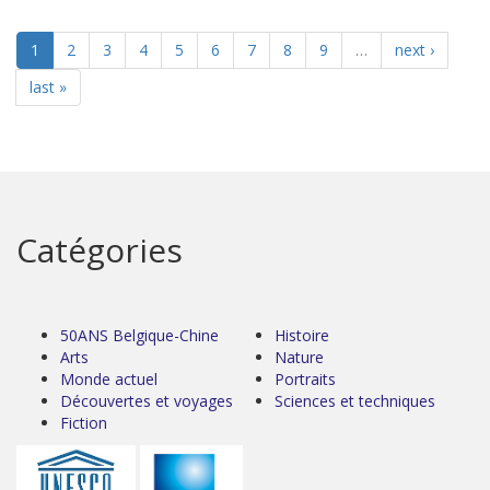
1
2
3
4
5
6
7
8
9
…
next ›
last »
Catégories
50ANS Belgique-Chine
Histoire
Arts
Nature
Monde actuel
Portraits
Découvertes et voyages
Sciences et techniques
Fiction