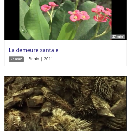
27 min'
La demeure santale
| Benin | 2011
27 min'