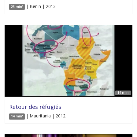
| Benin | 2013
23 min'
14 min'
Retour des réfugiés
| Mauritania | 2012
14 min'