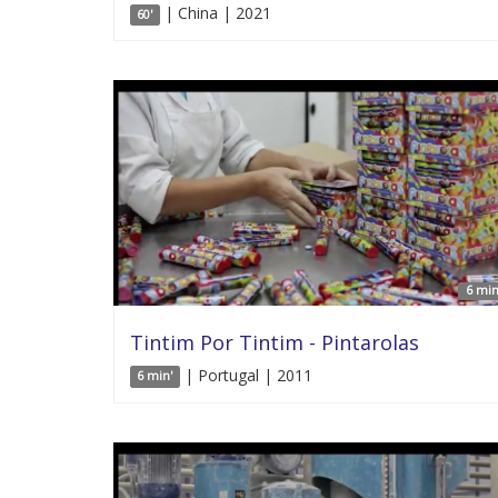
| China | 2021
60'
6 min
Tintim Por Tintim - Pintarolas
| Portugal | 2011
6 min'