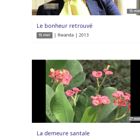
15 min
Le bonheur retrouvé
| Rwanda | 2013
15 min'
27 min
La demeure santale