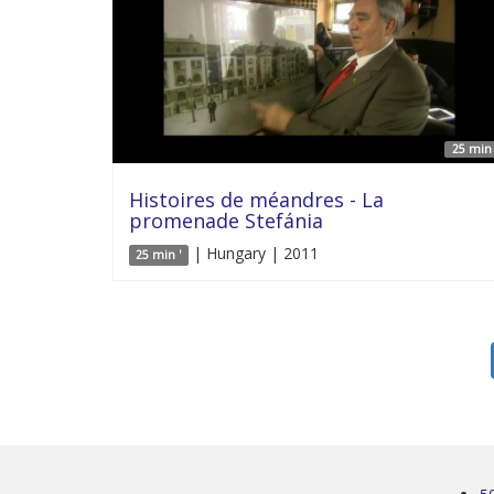
25 min 
Histoires de méandres - La
promenade Stefánia
| Hungary | 2011
25 min '