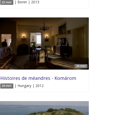
| Benin | 2013
23 min'
26 min'
Histoires de méandres - Komárom
| Hungary | 2012
26 min'