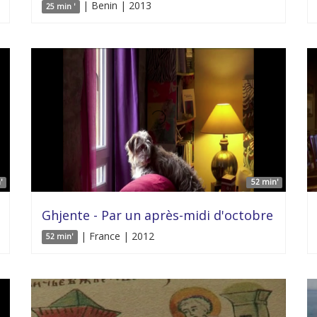
| Benin | 2013
25 min '
'
52 min'
Ghjente - Par un après-midi d'octobre
| France | 2012
52 min'