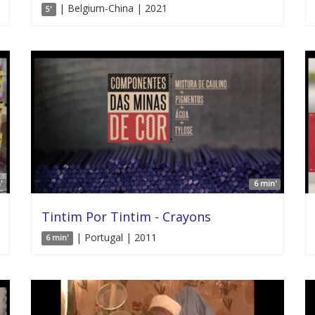
| Belgium-China | 2021
5'
'
6 min'
Tintim Por Tintim - Crayons
| Portugal | 2011
6 min'