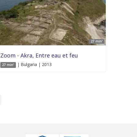
27 min'
Zoom - Akra, Entre eau et feu
| Bulgaria | 2013
27 min'