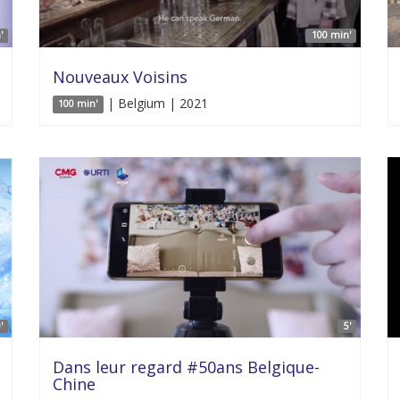
'
100 min'
Nouveaux Voisins
| Belgium | 2021
100 min'
'
5'
Dans leur regard #50ans Belgique-
Chine