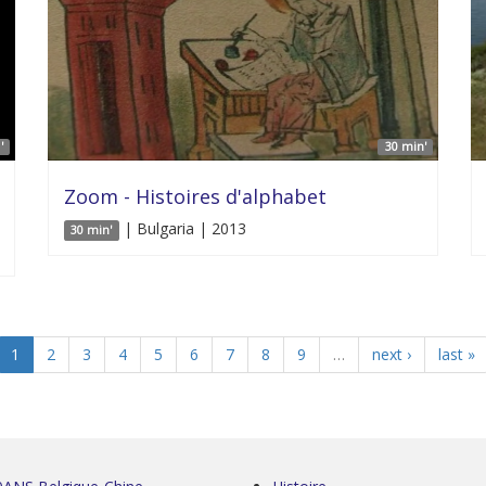
'
30 min'
Zoom - Histoires d'alphabet
| Bulgaria | 2013
30 min'
1
2
3
4
5
6
7
8
9
…
next ›
last »