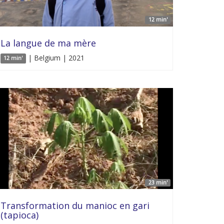
12 min'
La langue de ma mère
| Belgium | 2021
12 min'
23 min'
Transformation du manioc en gari
(tapioca)