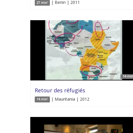
| Benin | 2011
27 min'
14 min
Retour des réfugiés
| Mauritania | 2012
14 min'