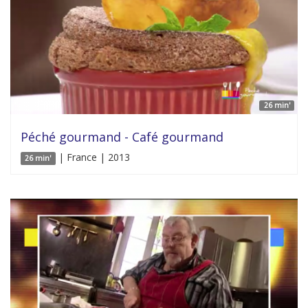
26 min'
Péché gourmand - Café gourmand
| France | 2013
26 min'