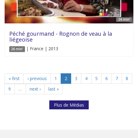
26 min'
Péché gourmand - Rognon de veau à la
liégeoise
| France | 2013
26 min'
« first
‹ previous
1
2
3
4
5
6
7
8
9
…
next ›
last »
Plus de Médias