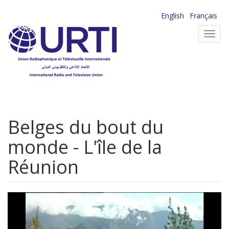
Aller
English
Français
au
Toggl
contenu
navig
principal
Belges du bout du
monde - L'île de la
Réunion