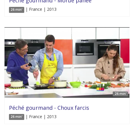
Péché gourmand - Morue panée
| France | 2013
26 min'
26 min'
Péché gourmand - Choux farcis
| France | 2013
26 min'