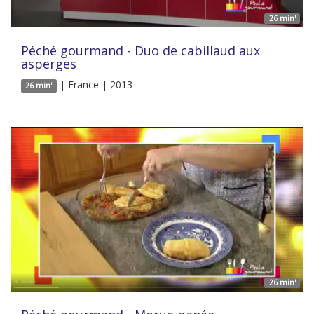
26 min'
Péché gourmand - Duo de cabillaud aux
asperges
| France | 2013
26 min'
26 min'