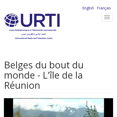
Aller
English
Français
au
Toggl
contenu
navig
principal
Belges du bout du
monde - L'île de la
Réunion