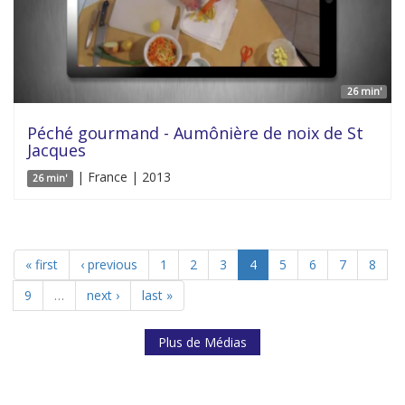
26 min'
Péché gourmand - Aumônière de noix de St
Jacques
| France | 2013
26 min'
« first
‹ previous
1
2
3
4
5
6
7
8
9
…
next ›
last »
Plus de Médias