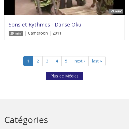
29 min'
Sons et Rythmes - Danse Oku
| Cameroon | 2011
29 min'
1
2
3
4
5
next ›
last »
Plus de Médias
Catégories