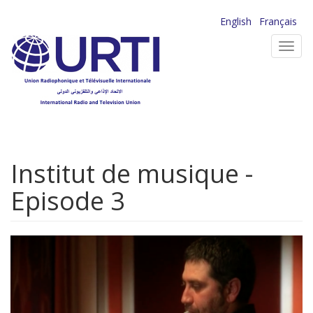
Aller
English
Français
au
Toggl
contenu
navig
principal
Institut de musique -
Episode 3