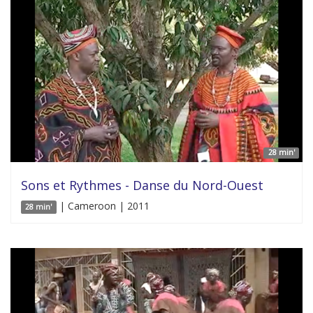
28 min'
Sons et Rythmes - Danse du Nord-Ouest
| Cameroon | 2011
28 min'