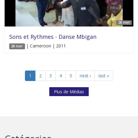
28 min'
Sons et Rythmes - Danse Mbigan
| Cameroon | 2011
28 min'
1
2
3
4
5
next ›
last »
Plus de Médias