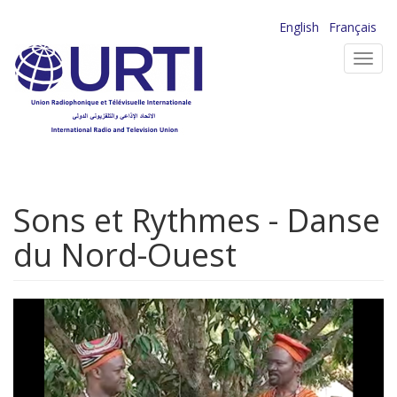
Aller
English
Français
au
Toggl
contenu
navig
principal
Sons et Rythmes - Danse
du Nord-Ouest