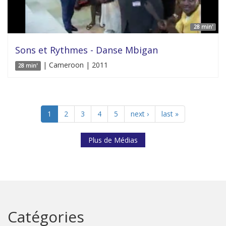
28 min'
Sons et Rythmes - Danse Mbigan
| Cameroon | 2011
28 min'
1
2
3
4
5
next ›
last »
Plus de Médias
Catégories