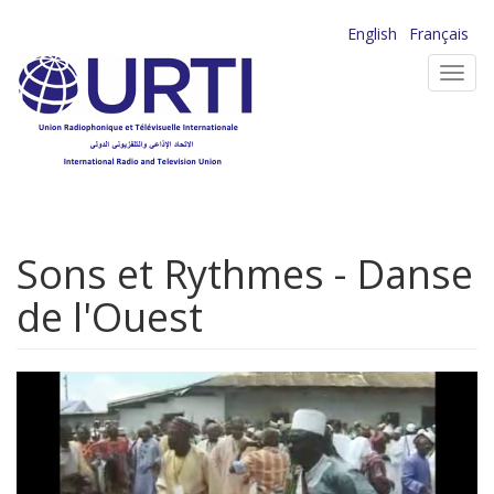
Aller
English
Français
au
Toggl
contenu
navig
principal
Sons et Rythmes - Danse
de l'Ouest