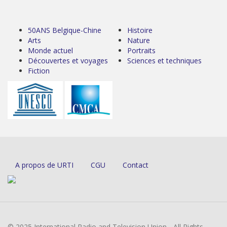
50ANS Belgique-Chine
Histoire
Arts
Nature
Monde actuel
Portraits
Découvertes et voyages
Sciences et techniques
Fiction
A propos de URTI
CGU
Contact
© 2025 International Radio and Television Union - All Rights