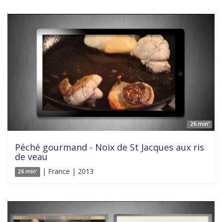
26 min'
Péché gourmand - Noix de St Jacques aux ris
de veau
| France | 2013
26 min'