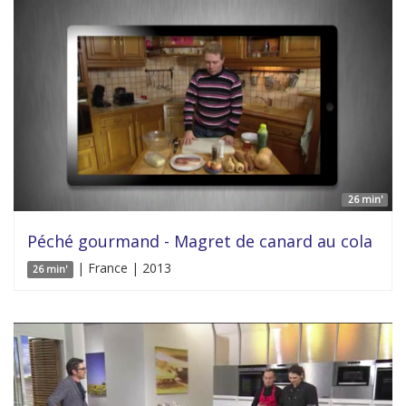
26 min'
Péché gourmand - Magret de canard au cola
| France | 2013
26 min'