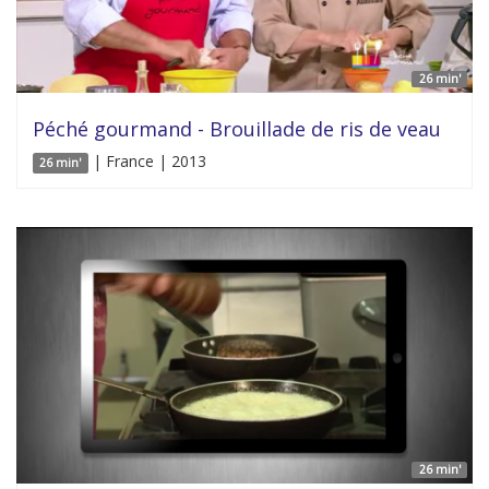
26 min'
Péché gourmand - Brouillade de ris de veau
| France | 2013
26 min'
26 min'