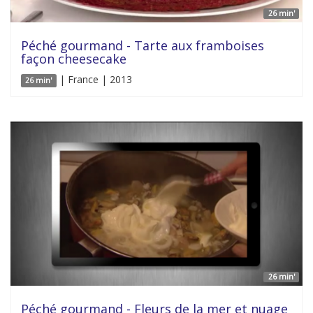
26 min'
Péché gourmand - Tarte aux framboises
façon cheesecake
| France | 2013
26 min'
26 min'
Péché gourmand - Fleurs de la mer et nuage