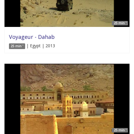
25 min '
Voyageur - Dahab
| Egypt | 2013
25 min '
25 min '