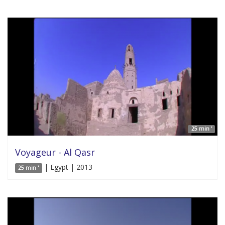
25 min '
Voyageur - Al Qasr
| Egypt | 2013
25 min '