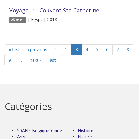
Voyageur - Couvent Ste Catherine
| Egypt | 2013
25 min '
« first
‹ previous
1
2
3
4
5
6
7
8
9
…
next ›
last »
Catégories
50ANS Belgique-Chine
Histoire
Arts
Nature