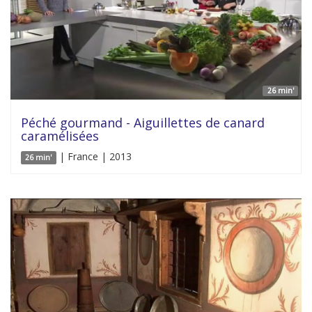
26 min'
Péché gourmand - Aiguillettes de canard
caramélisées
| France | 2013
26 min'