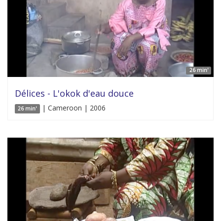
26 min'
Délices - L'okok d'eau douce
| Cameroon | 2006
26 min'