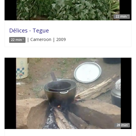
22 min '
Délices - Tegue
| Cameroon | 2009
22 min '
28 min'