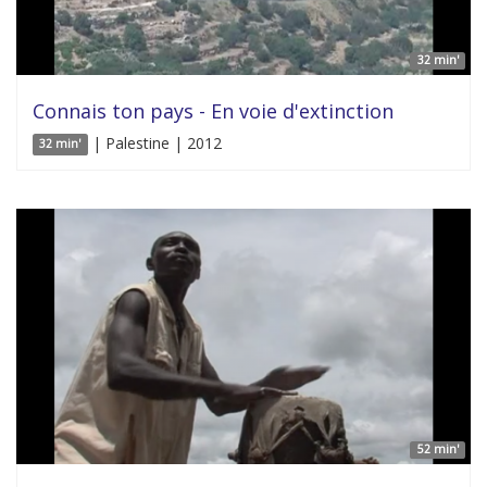
32 min'
Connais ton pays - En voie d'extinction
| Palestine | 2012
32 min'
52 min'