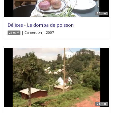
26 min'
Délices - Le domba de poisson
| Cameroon | 2007
26 min'
26 min'