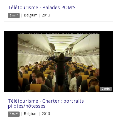
Télétourisme - Balades POM'S
| Belgium | 2013
6 min'
7 min'
Télétourisme - Charter : portraits
pilotes/hôtesses
| Belgium | 2013
7 min'