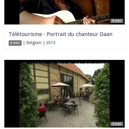
9 min'
Télétourisme - Portrait du chanteur Daan
| Belgium | 2013
9 min'
6 min'