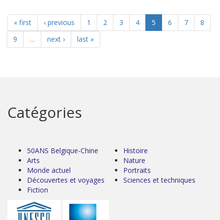
« first
‹ previous
1
2
3
4
5
6
7
8
9
…
next ›
last »
Catégories
50ANS Belgique-Chine
Histoire
Arts
Nature
Monde actuel
Portraits
Découvertes et voyages
Sciences et techniques
Fiction