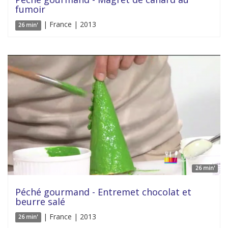
fumoir
| France | 2013
26 min'
26 min'
Péché gourmand - Entremet chocolat et
beurre salé
| France | 2013
26 min'