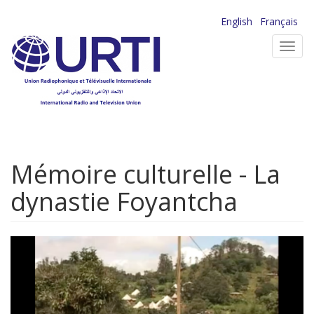
Aller
English
Français
au
Toggl
contenu
navig
principal
Mémoire culturelle - La
dynastie Foyantcha