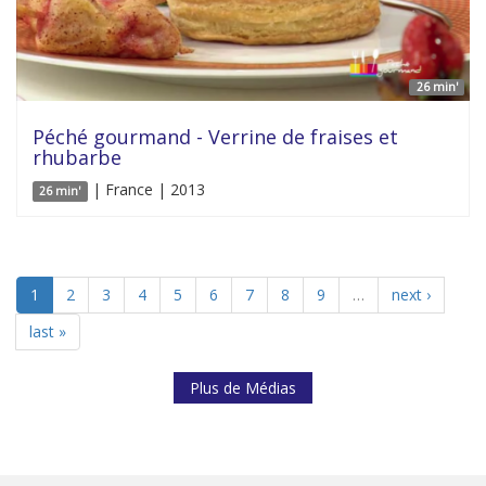
26 min'
Péché gourmand - Verrine de fraises et
rhubarbe
| France | 2013
26 min'
1
2
3
4
5
6
7
8
9
…
next ›
last »
Plus de Médias