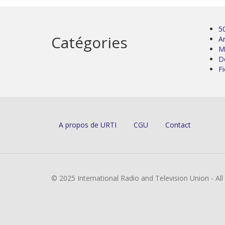
5
Catégories
Ar
M
D
Fi
A propos de URTI
CGU
Contact
© 2025 International Radio and Television Union - Al