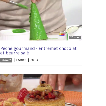
26 min'
Péché gourmand - Entremet chocolat
et beurre salé
| France | 2013
26 min'