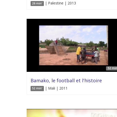
| Palestine | 2013
26 min'
52 min
Bamako, le football et l'histoire
| Mali | 2011
52 min'