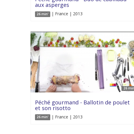
aux asperges
| France | 2013
26 min'
26 min
Péché gourmand - Ballotin de poulet
et son risotto
| France | 2013
26 min'