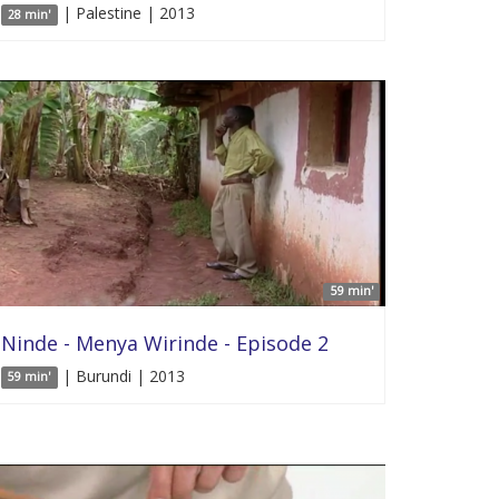
| Palestine | 2013
28 min'
59 min'
Ninde - Menya Wirinde - Episode 2
| Burundi | 2013
59 min'