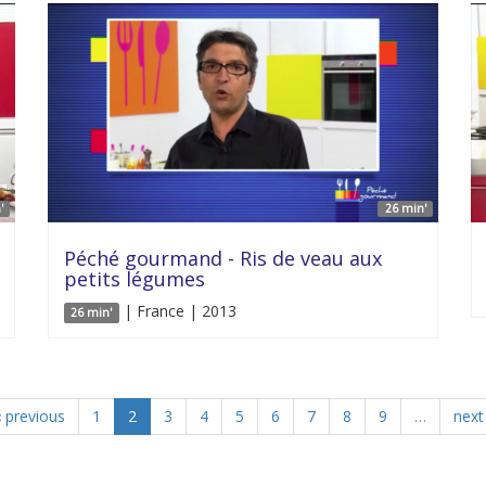
'
26 min'
Péché gourmand - Ris de veau aux
petits légumes
| France | 2013
26 min'
‹ previous
1
2
3
4
5
6
7
8
9
…
next 