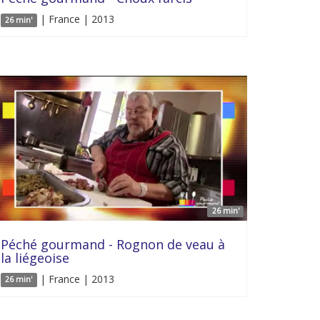
| France | 2013
26 min'
26 min'
Péché gourmand - Rognon de veau à
la liégeoise
| France | 2013
26 min'