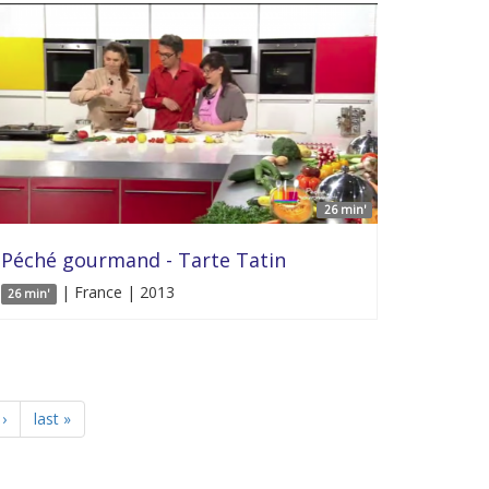
26 min'
Péché gourmand - Tarte Tatin
| France | 2013
26 min'
›
last »