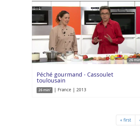
26 min
Péché gourmand - Cassoulet
toulousain
| France | 2013
26 min'
« first