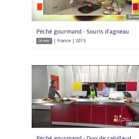
26 min
Péché gourmand - Souris d'agneau
| France | 2013
26 min'
26 min
Péché gourmand - Duo de cabillaud