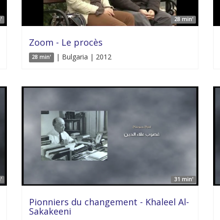
'
28 min'
Zoom - Le procès
| Bulgaria | 2012
28 min'
'
31 min'
Pionniers du changement - Khaleel Al-
Sakakeeni