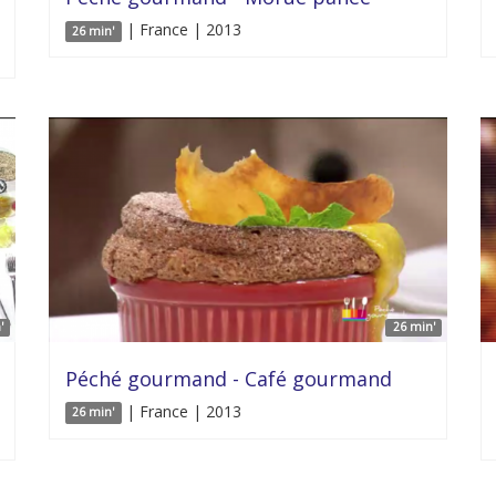
| France | 2013
26 min'
'
26 min'
Péché gourmand - Café gourmand
| France | 2013
26 min'