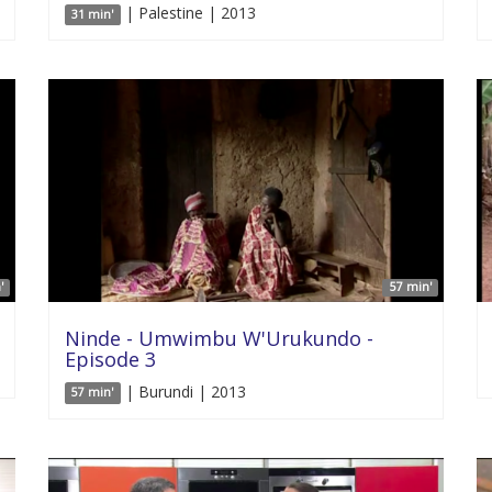
| Palestine | 2013
31 min'
'
57 min'
Ninde - Umwimbu W'Urukundo -
Episode 3
| Burundi | 2013
57 min'