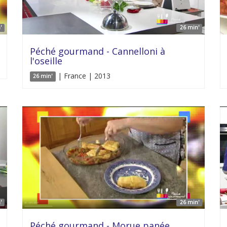
'
26 min'
Péché gourmand - Cannelloni à
l'oseille
| France | 2013
26 min'
'
26 min'
Péché gourmand - Morue panée