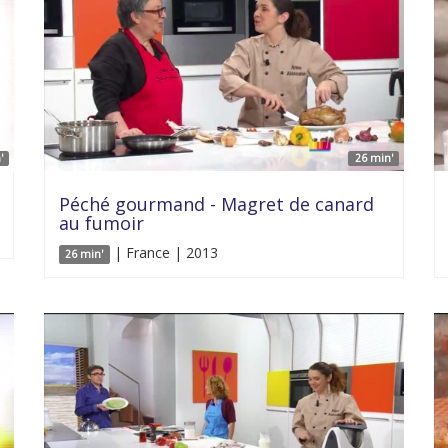
'
26 min'
Péché gourmand - Magret de canard
au fumoir
| France | 2013
26 min'