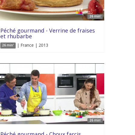
26 min'
Péché gourmand - Verrine de fraises
et rhubarbe
| France | 2013
26 min'
26 min'
Péché gourmand - Choux farcis