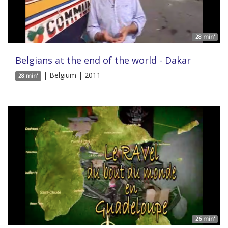
28 min'
Belgians at the end of the world - Dakar
| Belgium | 2011
28 min'
26 min'