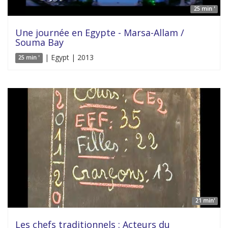
25 min '
Une journée en Egypte - Marsa-Allam /
Souma Bay
| Egypt | 2013
25 min '
21 min'
Les chefs traditionnels : Acteurs du