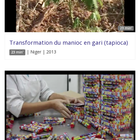
23 min'
Transformation du manioc en gari (tapioca)
| Niger | 2013
23 min'
6 min'