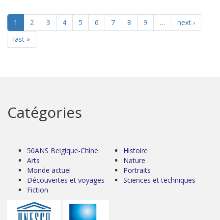
1
2
3
4
5
6
7
8
9
…
next ›
last »
Catégories
50ANS Belgique-Chine
Histoire
Arts
Nature
Monde actuel
Portraits
Découvertes et voyages
Sciences et techniques
Fiction