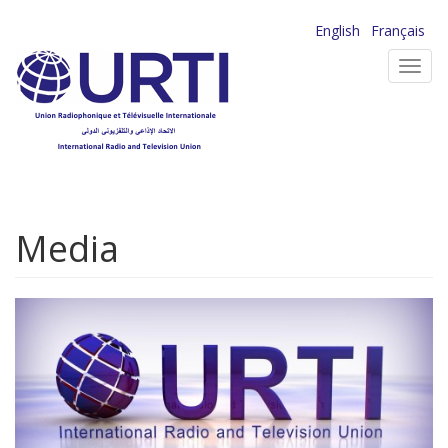
Aller
English
Français
au
Toggl
contenu
navig
principal
Media