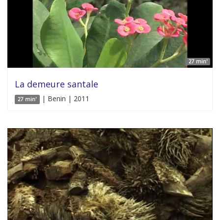
27 min'
La demeure santale
| Benin | 2011
27 min'