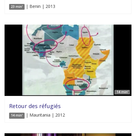
| Benin | 2013
23 min'
14 min'
Retour des réfugiés
| Mauritania | 2012
14 min'