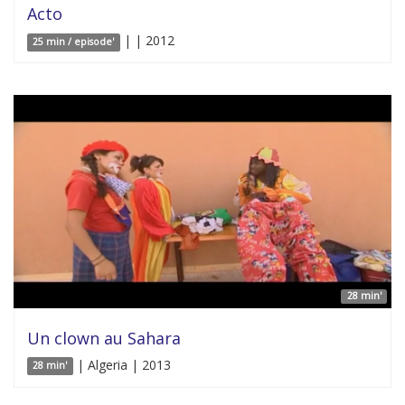
Acto
| | 2012
25 min / episode'
28 min'
Un clown au Sahara
| Algeria | 2013
28 min'