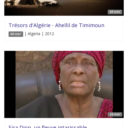
64 min'
Trésors d'Algérie - Ahellil de Timimoun
| Algeria | 2012
64 min'
26 min'
Sira Diop, un fleuve intarissable