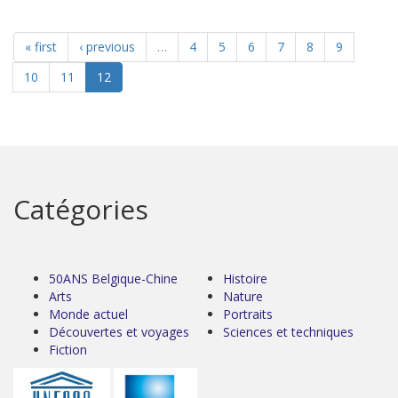
« first
‹ previous
…
4
5
6
7
8
9
10
11
12
Catégories
50ANS Belgique-Chine
Histoire
Arts
Nature
Monde actuel
Portraits
Découvertes et voyages
Sciences et techniques
Fiction