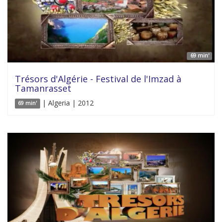
69 min'
Trésors d'Algérie - Festival de l'Imzad à
Tamanrasset
| Algeria | 2012
69 min'