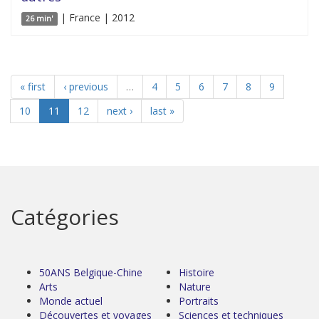
| France | 2012
26 min'
« first
‹ previous
…
4
5
6
7
8
9
10
11
12
next ›
last »
Catégories
50ANS Belgique-Chine
Histoire
Arts
Nature
Monde actuel
Portraits
Découvertes et voyages
Sciences et techniques