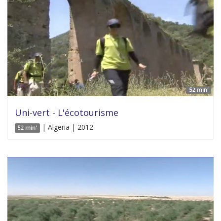
52 min'
Uni-vert - L'écotourisme
| Algeria | 2012
52 min'