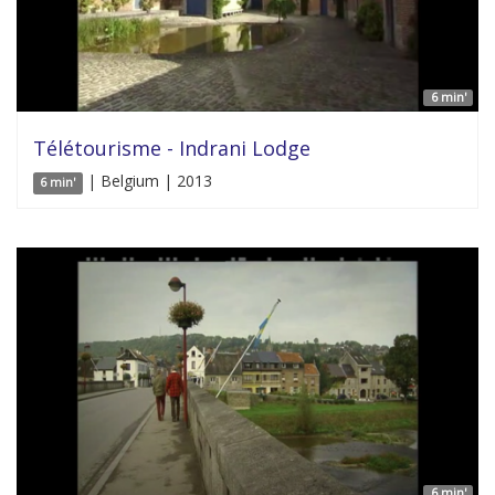
6 min'
Télétourisme - Indrani Lodge
| Belgium | 2013
6 min'
6 min'