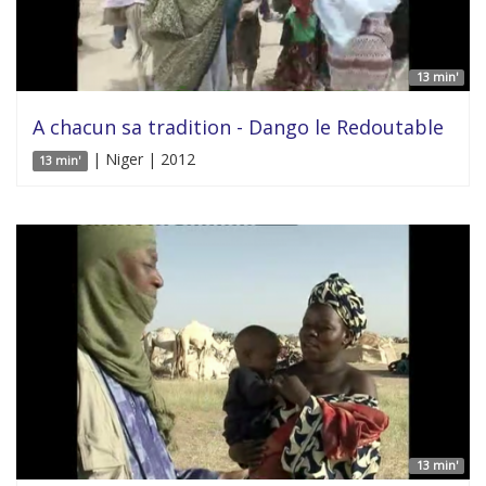
13 min'
A chacun sa tradition - Dango le Redoutable
| Niger | 2012
13 min'
13 min'