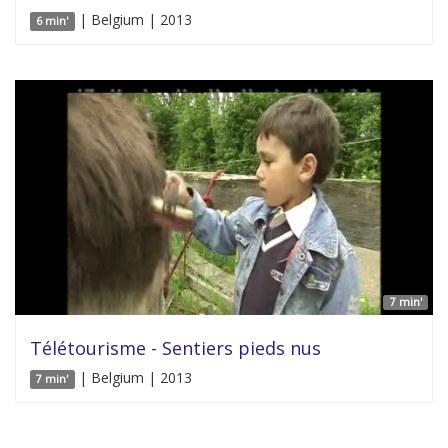
| Belgium | 2013
6 min'
7 min'
Télétourisme - Sentiers pieds nus
| Belgium | 2013
7 min'