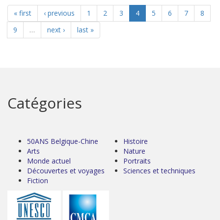
« first
‹ previous
1
2
3
4
5
6
7
8
9
…
next ›
last »
Catégories
50ANS Belgique-Chine
Histoire
Arts
Nature
Monde actuel
Portraits
Découvertes et voyages
Sciences et techniques
Fiction