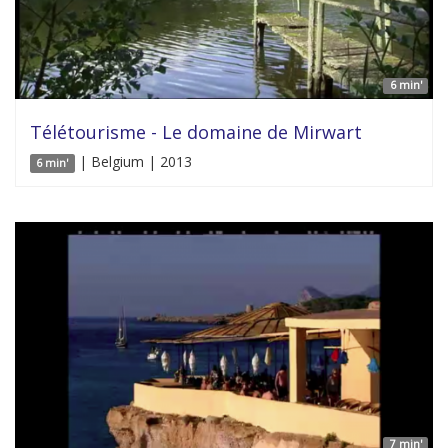
6 min'
Télétourisme - Le domaine de Mirwart
| Belgium | 2013
6 min'
7 min'