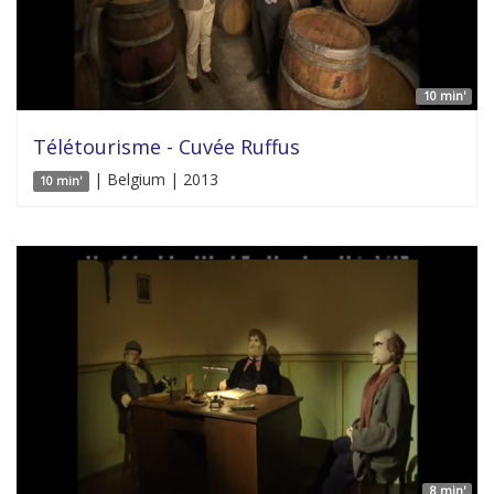
10 min'
Télétourisme - Cuvée Ruffus
| Belgium | 2013
10 min'
8 min'