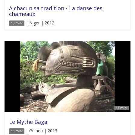
A chacun sa tradition - La danse des
chameaux
| Niger | 2012
13 min'
13 min'
Le Mythe Baga
| Guinea | 2013
13 min'