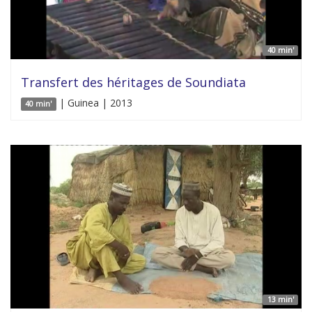
40 min'
Transfert des héritages de Soundiata
| Guinea | 2013
40 min'
13 min'